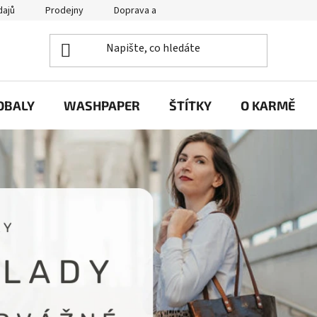
dajů
Prodejny
Doprava a platba
Často se nás ptáte / FA
OBALY
WASHPAPER
ŠTÍTKY
O KARMĚ