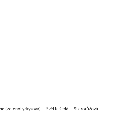
ne (zelenotyrkysová)
Světle šedá
Starorůžová
Grafit (tmav