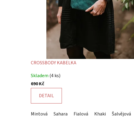
CROSSBODY KABELKA
Průměrné
Skladem
(4 ks)
hodnocení
690 Kč
produktu
je
DETAIL
5,0
z
Mintová
Sahara
Fialová
Khaki
Šalvějová
5
hvězdiček.