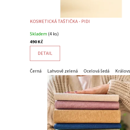
KOSMETICKÁ TAŠTIČKA - PIDI
Průměrné
Skladem
(4 ks)
hodnocení
490 Kč
produktu
je
DETAIL
5,0
z
Černá
Lahvově zelená
Ocelová šedá
Králov
5
hvězdiček.