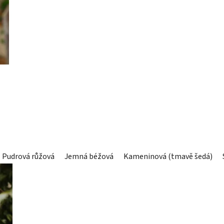
Pudrová růžová
Jemná béžová
Kameninová (tmavě šedá)