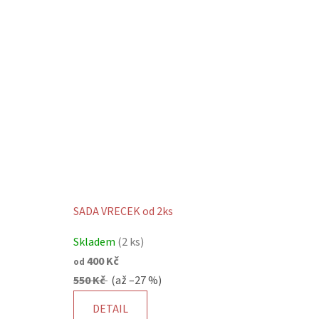
5
hvězdiček.
SADA VRECEK od 2ks
Průměrné
Skladem
(2 ks)
hodnocení
400 Kč
od
produktu
550 Kč
(až –27 %)
je
5,0
DETAIL