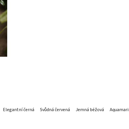
Elegantní černá
Svůdná červená
Jemná béžová
Aquamari