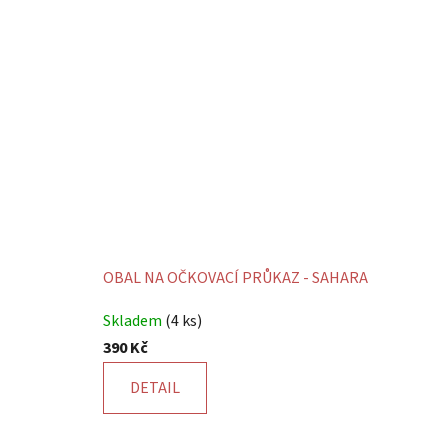
OBAL NA OČKOVACÍ PRŮKAZ - SAHARA
Průměrné
Skladem
(4 ks)
hodnocení
390 Kč
produktu
je
DETAIL
5,0
z