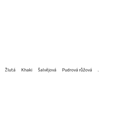
Žlutá
Khaki
Šalvějová
Pudrová růžová
Jemná béžová