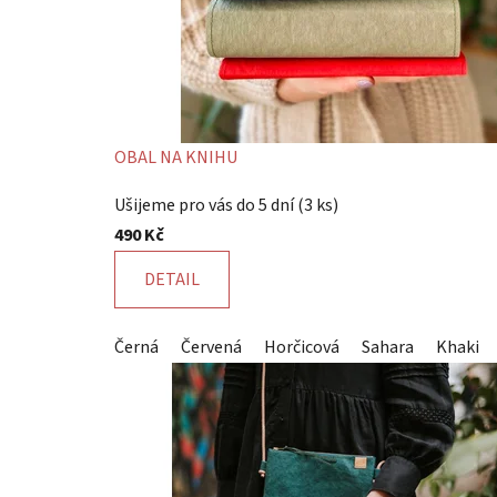
OBAL NA KNIHU
Průměrné
Ušijeme pro vás do 5 dní
(3 ks)
hodnocení
490 Kč
produktu
je
DETAIL
5,0
z
Černá
Červená
Horčicová
Sahara
Khaki
5
hvězdiček.