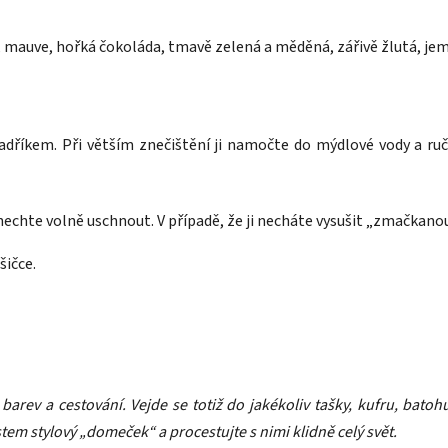
, mauve, hořká čokoláda, tmavě zelená a měděná, zářivě žlutá, jem
adříkem. Při větším znečištění ji namočte do mýdlové vody a ru
nechte volně uschnout. V případě, že ji necháte vysušit „zmačkanou
šičce.
 barev a cestování. Vejde se totiž do jakékoliv tašky, kufru, bato
m stylový „domeček“ a procestujte s nimi klidně celý svět.