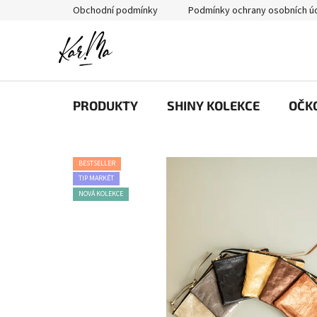
Přejít
Obchodní podmínky
Podmínky ochrany osobních ú
na
obsah
PRODUKTY
SHINY KOLEKCE
OČK
BESTSELLER
TIP MARKÉT
NOVÁ KOLEKCE