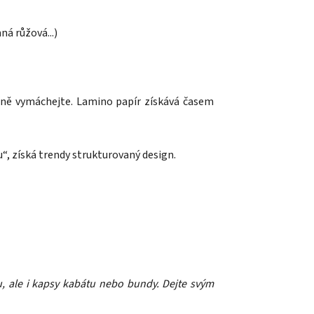
ná růžová...)
čně vymáchejte. Lamino papír získává časem
“, získá trendy strukturovaný design.
hu, ale i kapsy kabátu nebo bundy. Dejte svým