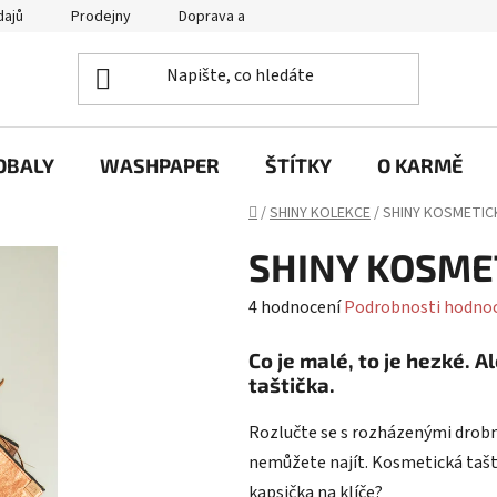
dajů
Prodejny
Doprava a platba
Často se nás ptáte / FA
OBALY
WASHPAPER
ŠTÍTKY
O KARMĚ
Domů
/
SHINY KOLEKCE
/
SHINY KOSMETICK
SHINY KOSMET
Průměrné
4 hodnocení
Podrobnosti hodno
hodnocení
Co je malé, to je hezké. Al
produktu
taštička.
je
5,0
Rozlučte se s rozházenými drobn
z
nemůžete najít. Kosmetická tašt
5
kapsička na klíče?