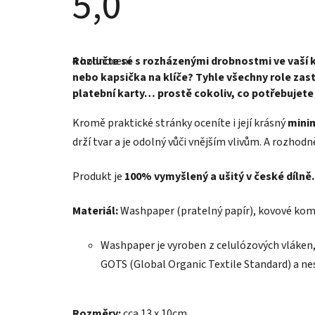
5,0
Průměrné
hodnocení
4 hodnocení
Rozlučte se s rozházenými drobnostmi
ve vaší 
produktu
je
nebo kapsička na klíče? Tyhle všechny role za
5,0
platební karty… prostě cokoliv,
co potřebujete 
z
5
hvězdiček.
Kromě praktické stránky oceníte i její krásný
minim
drží tvar a je odolný vůči vnějším vlivům. A rozhodn
Produkt je
100% vymyšlený a ušitý v české dílně.
Materiál:
Washpaper (pratelný papír), kovové ko
Washpaper je vyroben z celulózových vláken,
GOTS (Global Organic Textile Standard) a nes
Rozměry:
cca 13 x 10cm