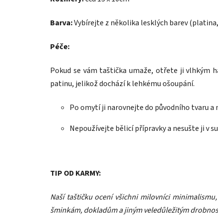
Barva:
Vybírejte z několika lesklých barev (platina
Péče:
Pokud se vám taštička umaže, otřete ji vlhkým h
patinu, jelikož dochází k lehkému ošoupání.
Po omytí ji narovnejte do původního tvaru a 
Nepoužívejte bělicí přípravky a nesušte ji v su
TIP OD KARMY:
Naší taštičku ocení všichni milovníci minimalismu,
šminkám, dokladům a jiným veledůležitým drobnoste