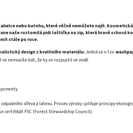
kabelce nebo batohu, které věčně nemůžete najít. Kosmetická 
stane naše
roztomilá pidi taštička na zip
, která
hravě schová
kos
mít stále po ruce.
alistický design z kvalitního materiálu.
Jedná se o tzv.
washpap
ě se nemusíte bát, že by se rozpustil ve vodě.
mponenty.
 odpadního dřeva a latexu. Proces výroby splňuje principy ekolo
e certifikát FSC (Forest Stewardship Council).