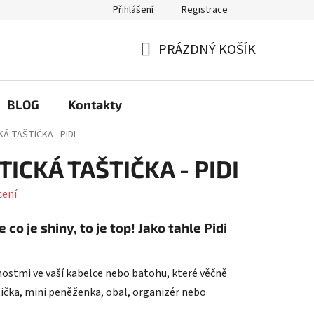
Přihlášení
Registrace
Q
Možnosti výměny a reklamace
PRÁZDNÝ KOŠÍK
NÁKUPNÍ
KOŠÍK
BLOG
Kontakty
Á TAŠTIČKA - PIDI
ICKÁ TAŠTIČKA - PIDI
cení
e co je shiny, to je top! Jako tahle
Pidi
ostmi ve vaší kabelce nebo batohu, které věčně
ička, mini peněženka, obal, organizér nebo