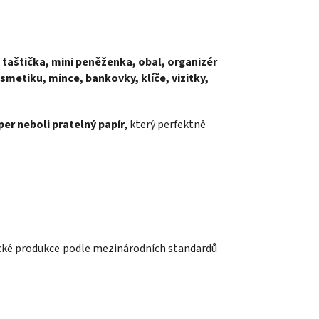
taštička, mini peněženka, obal, organizér
metiku, mince, bankovky, klíče, vizitky,
er neboli pratelný papír
, který perfektně
gické produkce podle mezinárodních standardů