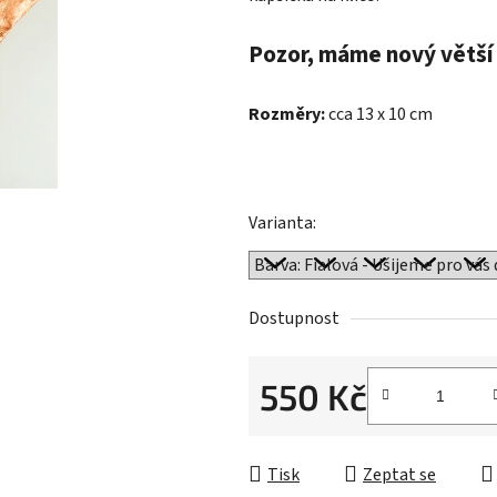
hvězdiček.
Pozor, máme nový větší
Rozměry:
cca 13 x 10 cm
Varianta:
Dostupnost
550 Kč
Měrná cena:
Tisk
Zeptat se