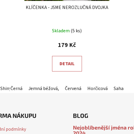
KLÍČENKA - JSME NEROZLUČNÁ DVOJKA
Skladem
(5 ks)
179 Kč
DETAIL
Shiny Mauve
Černá
Jemná béžová,
Červená
Horčicová
Sahara
RMA NÁKUPU
BLOG
Nejoblíbenější jména r
ní podmínky
2024