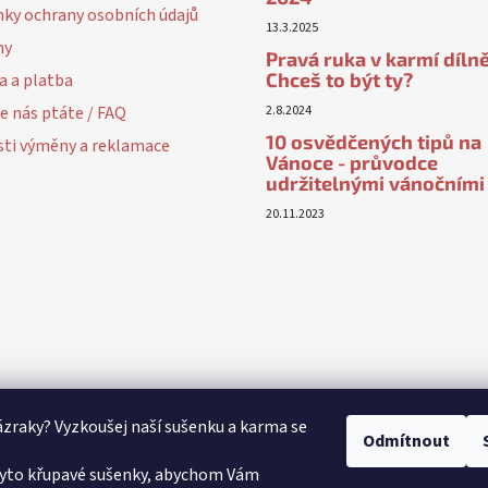
ky ochrany osobních údajů
13.3.2025
ny
Pravá ruka v karmí dílně
Chceš to být ty?
a a platba
e nás ptáte / FAQ
2.8.2024
10 osvědčených tipů na
ti výměny a reklamace
Vánoce - průvodce
udržitelnými vánočními
20.11.2023
ázraky? Vyzkoušej naší sušenku a karma se
Odmítnout
yto křupavé sušenky, abychom Vám