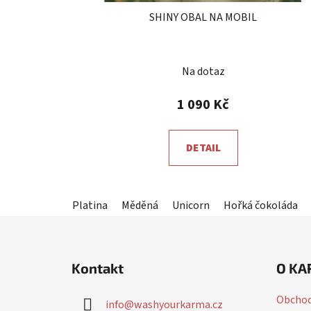
SHINY OBAL NA MOBIL
Průměrné
Na dotaz
hodnocení
produktu
1 090 Kč
je
5,0
DETAIL
z
5
hvězdiček.
Platina
Měděná
Unicorn
Hořká čokoláda
Z
á
Kontakt
O KA
p
a
Obchod
info
@
washyourkarma.cz