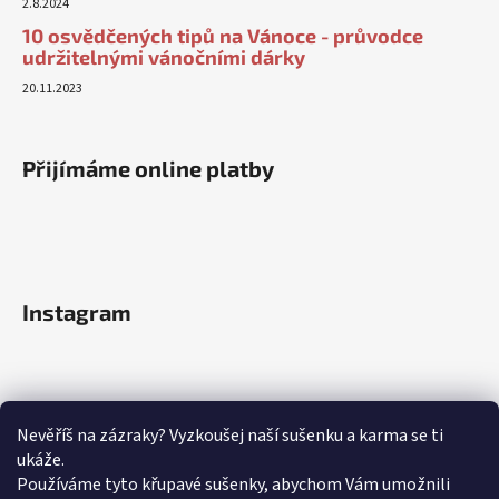
2.8.2024
10 osvědčených tipů na Vánoce - průvodce
udržitelnými vánočními dárky
20.11.2023
Přijímáme online platby
Instagram
Nevěříš na zázraky? Vyzkoušej naší sušenku a karma se ti
ukáže.
Používáme tyto křupavé sušenky, abychom Vám umožnili