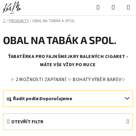
Přejít
Hledat
NÁKUPN
na
KOŠÍK
obsah
Domů
/
PRODUKTY
/
OBAL NA TABÁK A SPOL.
OBAL NA TABÁK A SPOL.
ŤABATĚRKA PRO FAJNŠMEJKRY BALENÝCH CIGARET -
MÁTE VŠE VŽDY PO RUCE
✨ 2 MOŽNOSTI ZAPÍNÁNÍ ✨ BOHATÝ VÝBĚR BAREV✨
Ř
Řadit podle:
Doporučujeme
a
z
e
OTEVŘÍT FILTR
n
í