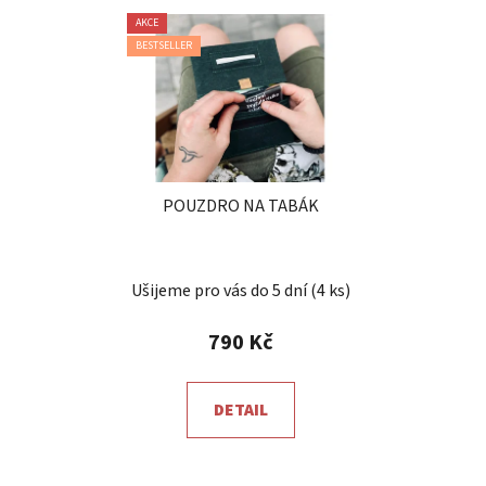
V
p
AKCE
ý
r
BESTSELLER
p
o
i
d
s
u
p
k
r
t
POUZDRO NA TABÁK
o
ů
d
u
Průměrné
Ušijeme pro vás do 5 dní
(4 ks)
k
hodnocení
t
produktu
790 Kč
ů
je
5,0
DETAIL
z
5
hvězdiček.