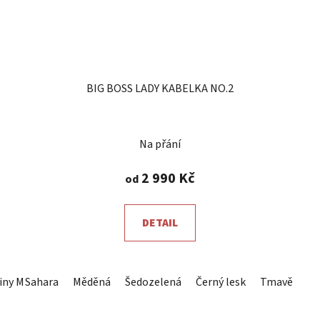
BIG BOSS LADY KABELKA NO.2
Na přání
2 990 Kč
od
DETAIL
iny Mauve
Sahara
Rosegold
Měděná
Tmavě stříbrná
Šedozelená
Černý lesk
Tmavě hněd
O