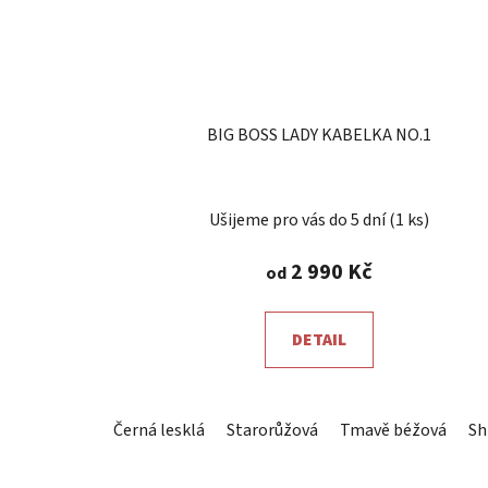
BIG BOSS LADY KABELKA NO.1
Ušijeme pro vás do 5 dní
(1 ks)
2 990 Kč
od
DETAIL
Černá lesklá
Starorůžová
Tmavě béžová
Sh