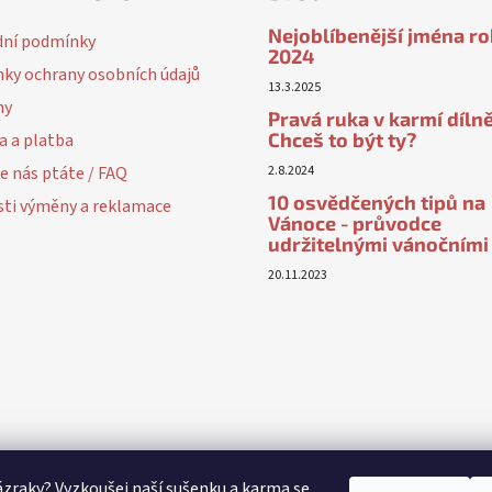
Nejoblíbenější jména r
ní podmínky
2024
ky ochrany osobních údajů
13.3.2025
ny
Pravá ruka v karmí dílně
Chceš to být ty?
a a platba
e nás ptáte / FAQ
2.8.2024
10 osvědčených tipů na
ti výměny a reklamace
Vánoce - průvodce
udržitelnými vánočními
20.11.2023
ázraky? Vyzkoušej naší sušenku a karma se