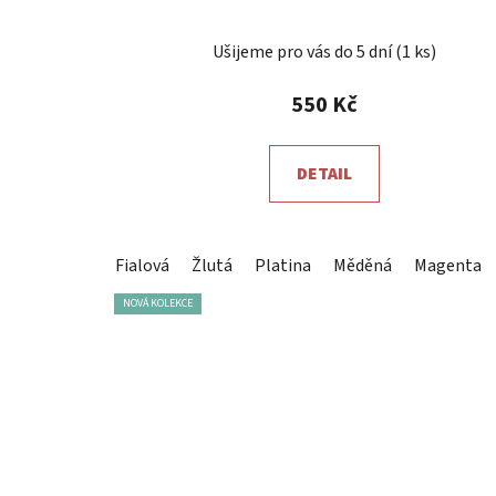
Průměrné
Ušijeme pro vás do 5 dní
(1 ks)
hodnocení
produktu
550 Kč
je
5,0
DETAIL
z
5
hvězdiček.
Fialová
Žlutá
Platina
Měděná
Magenta
NOVÁ KOLEKCE