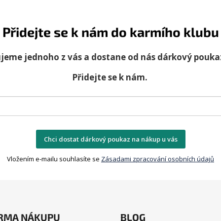
v
l
á
Přidejte se k nám do karmího klubu
d
a
jeme jednoho z vás a dostane od nás dárkový pouka
c
í
Přidejte se k nám.
p
r
v
k
y
v
Chci dostat dárkový poukaz na nákup u vás
ý
p
Vložením e-mailu souhlasíte se
Zásadami zpracování osobních údajů
i
s
u
RMA NÁKUPU
BLOG