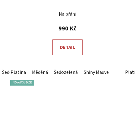
Na přání
990 Kč
DETAIL
Šedozelená
Platina
Černý lesk
Měděná
Šedozelená
Unicorn
Hořká čokoláda
Shiny Mauve
Shiny 
Plat
NOVÁ KOLEKCE