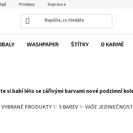
dajů
Prodejny
Doprava a platba
Často se nás ptáte / FA
OBALY
WASHPAPER
ŠTÍTKY
O KARMĚ
jte si babí léto se zářivými barvami nové podzimní kol
 VYBRANÉ PRODUKTY ✨ 5 BAREV ✨ VAŠE JEDINEČNOST