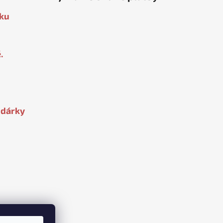
oku
.
 dárky