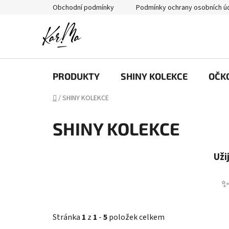
Přejít
Obchodní podmínky
Podmínky ochrany osobních ú
na
obsah
PRODUKTY
SHINY KOLEKCE
OČK
Domů
/
SHINY KOLEKCE
SHINY KOLEKCE
Uži
✨
Stránka
1
z
1
-
5
položek celkem