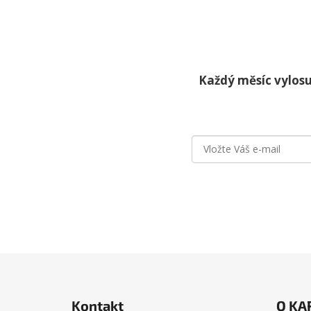
Každý měsíc vylosu
Z
á
Kontakt
O KA