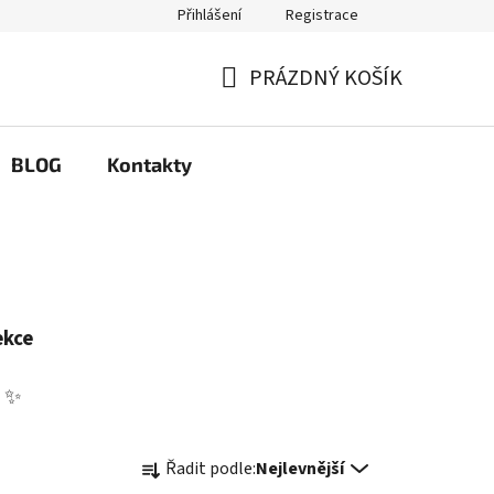
Přihlášení
Registrace
Q
Možnosti výměny a reklamace
PRÁZDNÝ KOŠÍK
NÁKUPNÍ
KOŠÍK
BLOG
Kontakty
ekce
 ✨
Ř
Řadit podle:
Nejlevnější
a