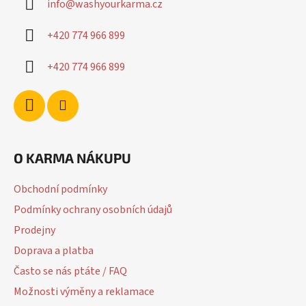
info
@
washyourkarma.cz
t
í
+420 774 966 899
+420 774 966 899
O KARMA NÁKUPU
Obchodní podmínky
Podmínky ochrany osobních údajů
Prodejny
Doprava a platba
Často se nás ptáte / FAQ
Možnosti výměny a reklamace