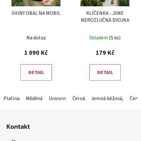
SHINY OBAL NA MOBIL
KLÍČENKA - JSME
NEROZLUČNÁ DVOJKA
Průměrné
Na dotaz
Skladem
(5 ks)
hodnocení
produktu
1 090 Kč
179 Kč
je
5,0
DETAIL
DETAIL
z
5
hvězdiček.
Platina
Měděná
Unicorn
Hořká čokoláda
Černá
Jemná béžová,
Shiny Mauve
Červ
Z
á
Kontakt
p
a