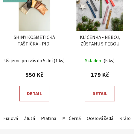
SHINY KOSMETICKÁ
KLÍČENKA - NEBOJ,
TAŠTIČKA - PIDI
ZŮSTANU S TEBOU
Průměrné
Ušijeme pro vás do 5 dní
(1 ks)
Skladem
(5 ks)
hodnocení
produktu
550 Kč
179 Kč
je
5,0
DETAIL
DETAIL
z
5
hvězdiček.
Fialová
Žlutá
Platina
Měděná
Černá
Magenta
Ocelová šedá
Šedozelená
Králov
Z