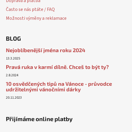
Doprava a platba
Často se nás ptáte / FAQ
Možnosti výměny a reklamace
BLOG
Nejoblíbenější jména roku 2024
13.3.2025
Pravá ruka v karmí dílně. Chceš to být ty?
2.8.2024
10 osvědčených tipů na Vánoce - průvodce
udržitelnými vánočními dárky
20.11.2023
Přijímáme online platby