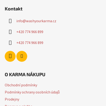
á
Kontakt
p
a
info
@
washyourkarma.cz
t
í
+420 774 966 899
+420 774 966 899
O KARMA NÁKUPU
Obchodní podmínky
Podmínky ochrany osobních údajů
Prodejny