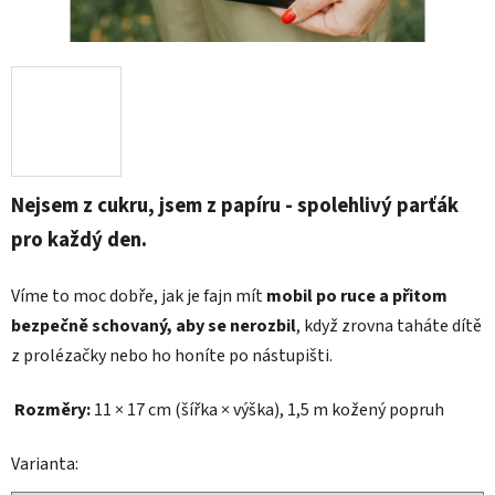
Nejsem z cukru, jsem z papíru - spolehlivý parťák
pro každý den.
Víme to moc dobře, jak je fajn mít
mobil po ruce a přitom
bezpečně schovaný, aby se nerozbil
, když zrovna taháte dítě
z prolézačky nebo ho honíte po nástupišti.
Rozměry:
11
× 17 cm (šířka × výška), 1,5 m kožený popruh
Varianta: