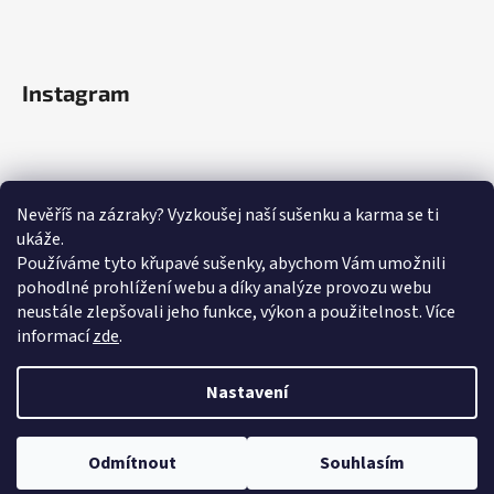
Instagram
Nevěříš na zázraky? Vyzkoušej naší sušenku a karma se ti
ukáže.
Používáme tyto křupavé sušenky, abychom Vám umožnili
pohodlné prohlížení webu a díky analýze provozu webu
neustále zlepšovali jeho funkce, výkon a použitelnost.
Více
informací
zde
.
Sledovat na Instagramu
Nastavení
Odmítnout
Souhlasím
Vytvořil Shoptet
Copyright 2026
Kar.Ma
. Všechna práva vyhrazena.