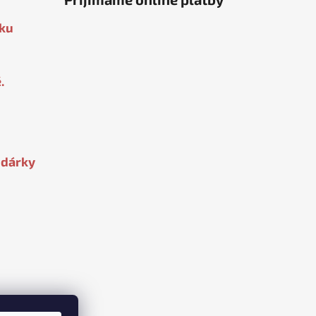
oku
.
 dárky