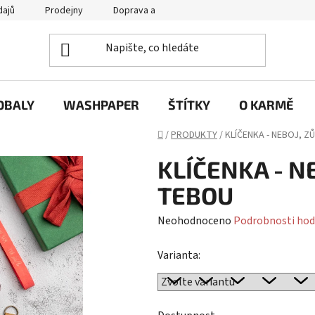
dajů
Prodejny
Doprava a platba
Často se nás ptáte / FA
OBALY
WASHPAPER
ŠTÍTKY
O KARMĚ
Domů
/
PRODUKTY
/
KLÍČENKA - NEBOJ, 
KLÍČENKA - N
TEBOU
Průměrné
Neohodnoceno
Podrobnosti hod
hodnocení
Varianta:
produktu
je
0,0
z