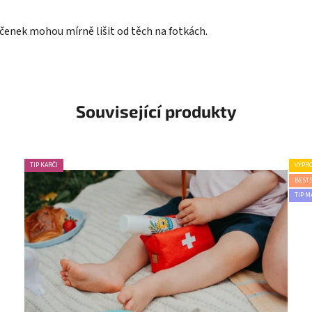
íčenek mohou mírně lišit od těch na fotkách.
Související produkty
TIP KARČI
VÝPR
BEST
TIP M