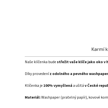
Karmí k
Naše klíčenka bude
střežit vaše klíče jako oko v 
Díky provedení
z odolného a pevného washpape
Klíčenka je
100% vymyšlená
a ušitá
v České repub
Materiál:
Washpaper (pratelný papír), kovové ko