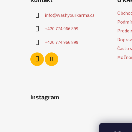
p
a
Obchod
info
@
washyourkarma.cz
t
Podmín
í
+420 774 966 899
Prodej
Doprav
+420 774 966 899
Často s
Možnos
Instagram