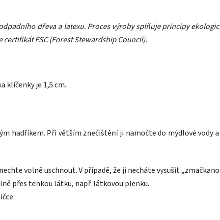
 odpadního dřeva a latexu. Proces výroby splňuje principy ekolog
 certifikát FSC (Forest Stewardship Council).
a klíčenky je 1,5 cm.
ým hadříkem. Při větším znečištění ji namočte do mýdlové vody a r
 nechte volně uschnout. V případě, že ji necháte vysušit „zmačkano
lně přes tenkou látku, např. látkovou plenku.
ičce.