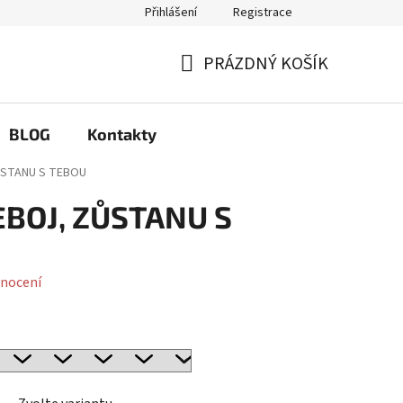
Přihlášení
Registrace
Q
Možnosti výměny a reklamace
PRÁZDNÝ KOŠÍK
NÁKUPNÍ
KOŠÍK
BLOG
Kontakty
ZŮSTANU S TEBOU
EBOJ, ZŮSTANU S
nocení