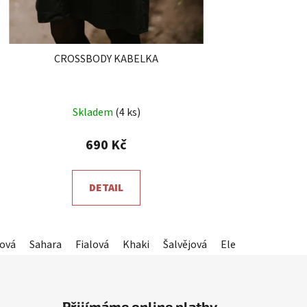
CROSSBODY KABELKA
Průměrné
Skladem
(4 ks)
hodnocení
produktu
690 Kč
je
5,0
DETAIL
z
5
hvězdiček.
ová
Sahara
Fialová
Khaki
Šalvějová
Elegantní černá
Přijímáme online platby