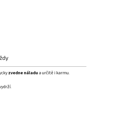
vždy
dycky
zvedne náladu
a určitě i karmu.
vydrží.