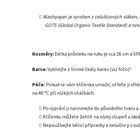
Washpaper je vyroben z celulózových vláken,
GOTS (Global Organic Textile Standard) a nese
Rozměry:
Délka průvleku na ruku je cca 26 cm a šířk
Barva:
Vybírejte z široké škály barev (viz foto).*
Péče:
Pokud se vám klíčenka umaže, otřete ji vlhk
na 40 °C při nízkých otáčkách.
Po vyprání ji narovnejte do původního tvaru a
Klíčenku můžete žehlit na nízký stupeň a ideá
Nepoužívejte bělicí přípravky a nesušte ji v suš