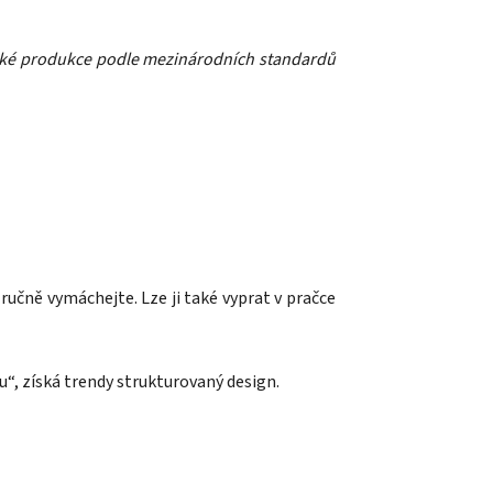
ické produkce podle mezinárodních standardů
učně vymáchejte. Lze ji také vyprat v pračce
u“, získá trendy strukturovaný design.