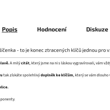
Popis
Hodnocení
Diskuze
líčenka - to je konec ztracených klíčů jednou pro 
hlavě.
A milý
citát
, který jsme na ni s láskou vygravírovali, vám vž
ru
tak získáte spolehlivý
doplněk ke klíčům
, který se vám dlouho 
lice.
mponenty.