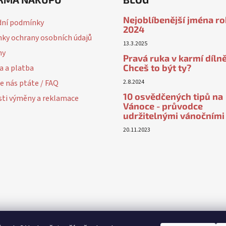
Nejoblíbenější jména r
ní podmínky
2024
ky ochrany osobních údajů
13.3.2025
ny
Pravá ruka v karmí dílně
Chceš to být ty?
a a platba
e nás ptáte / FAQ
2.8.2024
10 osvědčených tipů na
ti výměny a reklamace
Vánoce - průvodce
udržitelnými vánočními
20.11.2023