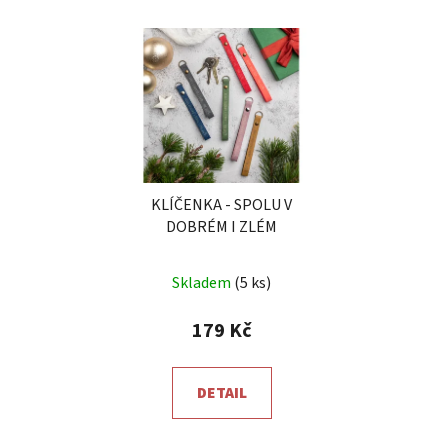
KLÍČENKA - SPOLU V
DOBRÉM I ZLÉM
Průměrné
Skladem
(5 ks)
hodnocení
produktu
179 Kč
je
5,0
DETAIL
z
5