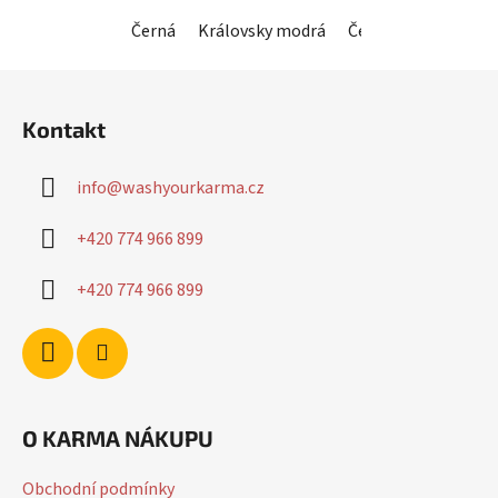
hvězdiček.
Černá
Královsky modrá
Červená
Horčico
Z
á
Kontakt
p
a
info
@
washyourkarma.cz
t
í
+420 774 966 899
+420 774 966 899
O KARMA NÁKUPU
Obchodní podmínky