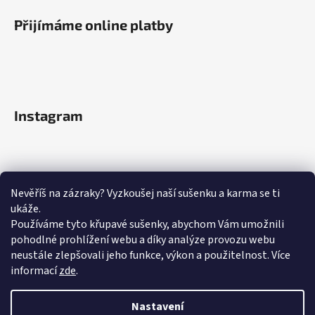
Přijímáme online platby
Instagram
Nevěříš na zázraky? Vyzkoušej naší sušenku a karma se ti
ukáže.
Používáme tyto křupavé sušenky, abychom Vám umožnili
pohodlné prohlížení webu a díky analýze provozu webu
neustále zlepšovali jeho funkce, výkon a použitelnost.
Více
informací
zde
.
Sledovat na Instagramu
Nastavení