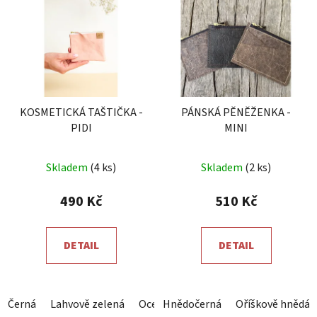
KOSMETICKÁ TAŠTIČKA -
PÁNSKÁ PĚNĚŽENKA -
PIDI
MINI
Průměrné
Skladem
(4 ks)
Skladem
(2 ks)
hodnocení
produktu
490 Kč
510 Kč
je
5,0
DETAIL
DETAIL
z
5
hvězdiček.
Černá
Lahvově zelená
Ocelová šedá
Hnědočerná
Královsky modrá
Oříškově hnědá
Č