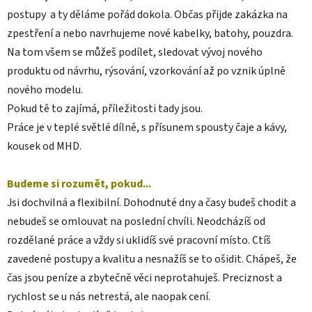
postupy a ty děláme pořád dokola. Občas přijde zakázka na
zpestření a nebo navrhujeme nové kabelky, batohy, pouzdra.
Na tom všem se můžeš podílet, sledovat vývoj nového
produktu od návrhu, rýsování, vzorkování až po vznik úplně
nového modelu.
Pokud tě to zajímá, příležitosti tady jsou.
Práce je v teplé světlé dílně, s přísunem spousty čaje a kávy,
kousek od MHD.
Budeme si rozumět, pokud...
Jsi dochvilná a flexibilní. Dohodnuté dny a časy budeš chodit a
nebudeš se omlouvat na poslední chvíli. Neodcházíš od
rozdělané práce a vždy si uklidíš své pracovní místo. Ctíš
zavedené postupy a kvalitu a nesnažíš se to ošidit. Chápeš, že
čas jsou peníze a zbytečně věci neprotahuješ. Preciznost a
rychlost se u nás netrestá, ale naopak cení.