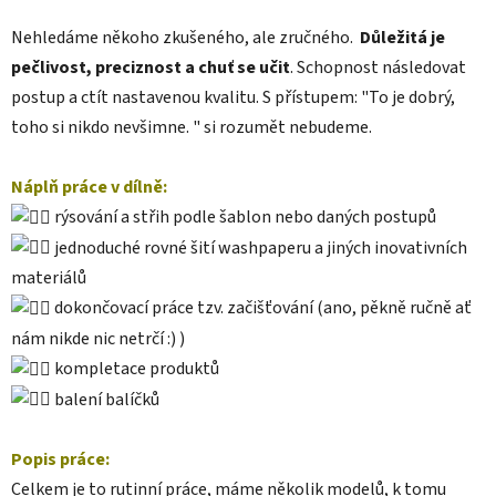
Nehledáme někoho zkušeného, ale zručného.
Důležitá je
pečlivost, preciznost a chuť se učit
. Schopnost následovat
postup a ctít nastavenou kvalitu. S přístupem: "To je dobrý,
toho si nikdo nevšimne. " si rozumět nebudeme.
Náplň práce v dílně:
rýsování a střih podle šablon nebo daných postupů
jednoduché rovné šití washpaperu a jiných inovativních
materiálů
dokončovací práce tzv. začišťování (ano, pěkně ručně ať
nám nikde nic netrčí :) )
kompletace produktů
balení balíčků
Popis práce:
Celkem je to rutinní práce, máme několik modelů, k tomu