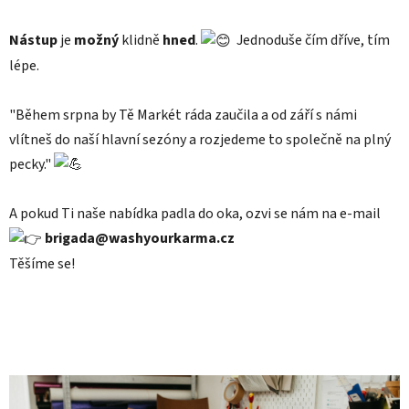
Nástup
je
možný
klidně
hned
.
Jednoduše čím dříve, tím
lépe.
"Během srpna by Tě Markét ráda zaučila a od září s námi
vlítneš do naší hlavní sezóny a rozjedeme to společně na plný
pecky."
A pokud Ti naše nabídka padla do oka, ozvi se nám na e-mail
brigada@washyourkarma.cz
Těšíme se!