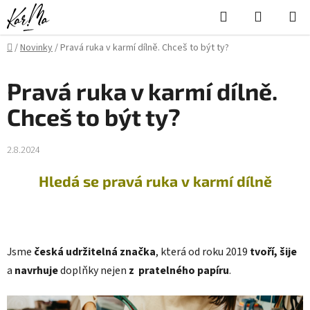
Přejít
Hledat
NÁKUPN
na
KOŠÍK
obsah
Domů
/
Novinky
/
Pravá ruka v karmí dílně. Chceš to být ty?
Pravá ruka v karmí dílně.
Chceš to být ty?
2.8.2024
Hledá se pravá ruka v karmí dílně
Jsme
česká udržitelná značka
, která od roku 2019
tvoří, šije
a
navrhuje
doplňky nejen
z pratelného papíru
.