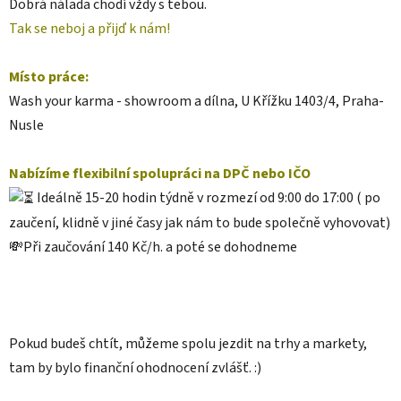
Dobrá nálada chodí vždy s tebou.
Tak se neboj a přijď k nám!
Místo práce:
Wash your karma - showroom a dílna, U Křížku 1403/4, Praha-
Nusle
Nabízíme flexibilní spolupráci na DPČ nebo IČO
Ideálně 15-20 hodin týdně v rozmezí od 9:00 do 17:00 ( po
zaučení, klidně v jiné časy jak nám to bude společně vyhovovat)
💸
Při zaučování 140 Kč/h. a poté se dohodneme
Pokud budeš chtít, můžeme spolu jezdit na trhy a markety,
tam by bylo finanční ohodnocení zvlášť. :)