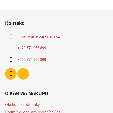
Z
á
Kontakt
p
a
info
@
washyourkarma.cz
t
í
+420 774 966 899
+420 774 966 899
O KARMA NÁKUPU
Obchodní podmínky
Podmínky ochrany osobních údajů