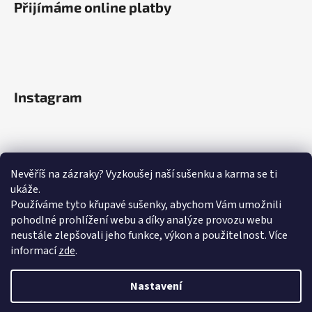
Přijímáme online platby
Instagram
Nevěříš na zázraky? Vyzkoušej naší sušenku a karma se ti
ukáže.
Používáme tyto křupavé sušenky, abychom Vám umožnili
pohodlné prohlížení webu a díky analýze provozu webu
neustále zlepšovali jeho funkce, výkon a použitelnost.
Více
informací
zde
.
Sledovat na Instagramu
Nastavení