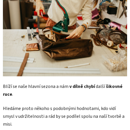
Blíží se naše hlavní sezona a nám
v dílně
chybí
další
šikovné
ruce
.
Hledáme proto někoho s podobnými hodnotami, kdo vidí
smysl v udržitelnosti a rád by se podílel spolu na naší tvorbě a
misi.