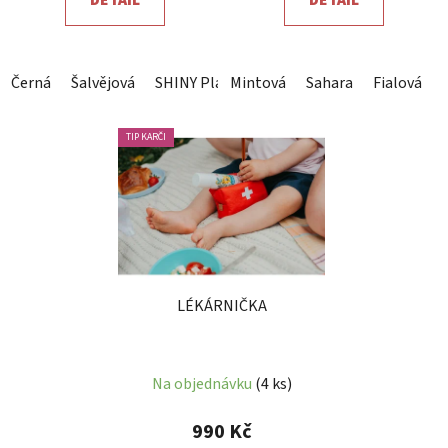
z
z
5
5
hvězdiček.
hvězdiček.
Černá
Šalvějová
SHINY Platina
Mintová
SHINY šedozelená
Sahara
Fialová
TIP KARČI
LÉKÁRNIČKA
Na objednávku
(4 ks)
990 Kč