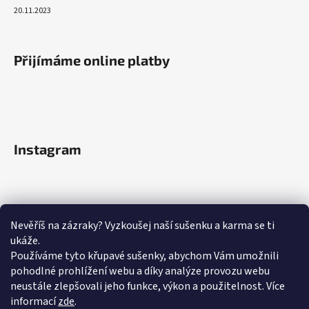
20.11.2023
Přijímáme online platby
Instagram
Nevěříš na zázraky? Vyzkoušej naší sušenku a karma se ti
ukáže.
Používáme tyto křupavé sušenky, abychom Vám umožnili
pohodlné prohlížení webu a díky analýze provozu webu
neustále zlepšovali jeho funkce, výkon a použitelnost.
Více
informací
zde
.