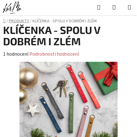
Přejít
Hledat
NÁKUPN
na
KOŠÍK
obsah
Domů
/
PRODUKTY
/
KLÍČENKA - SPOLU V DOBRÉM I ZLÉM
KLÍČENKA - SPOLU V
DOBRÉM I ZLÉM
Průměrné
1 hodnocení
Podrobnosti hodnocení
hodnocení
produktu
je
5,0
z
5
hvězdiček.