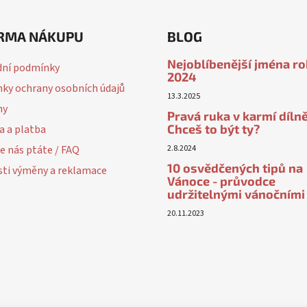
RMA NÁKUPU
BLOG
Nejoblíbenější jména r
ní podmínky
2024
ky ochrany osobních údajů
13.3.2025
ny
Pravá ruka v karmí dílně
Chceš to být ty?
a a platba
e nás ptáte / FAQ
2.8.2024
10 osvědčených tipů na
ti výměny a reklamace
Vánoce - průvodce
udržitelnými vánočními
20.11.2023