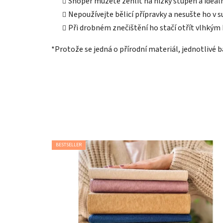
Shoper můžete žehlit na nízký stupeň a ideáln
Nepoužívejte bělicí přípravky a nesušte ho v s
Při drobném znečištění ho stačí otřít vlhkým
*Protože se jedná o přírodní materiál, jednotlivé 
BESTSELLER