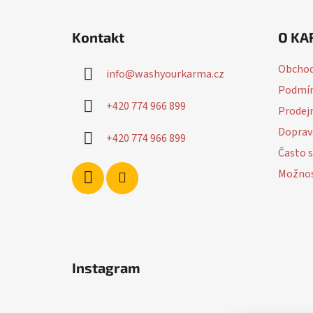
Z
á
Kontakt
O KA
p
a
Obchod
info
@
washyourkarma.cz
t
Podmín
í
+420 774 966 899
Prodej
Doprav
+420 774 966 899
Často s
Možnos
Instagram