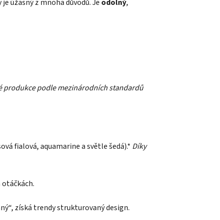
rý je úžasný z mnoha důvodů. Je
odolný
,
cké produkce podle mezinárodních standardů
ová fialová, aquamarine a světle šedá).*
Díky
h otáčkách.
ý“, získá trendy strukturovaný design.