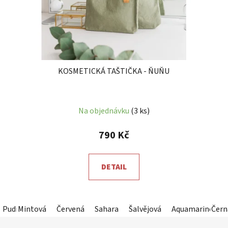
KOSMETICKÁ TAŠTIČKA - ŇUŇU
Průměrné
Na objednávku
(3 ks)
hodnocení
produktu
790 Kč
je
5,0
DETAIL
z
5
hvězdiček.
Pudrová růžová
Mintová
Červená
Jemná béžová
Sahara
Kameninová (tmavě šedá)
Šalvějová
Aquamarine (ze
Čern