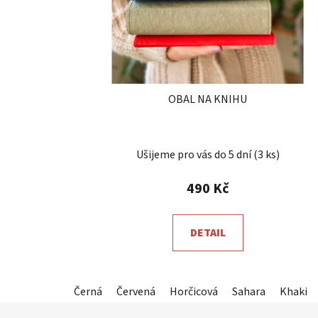
OBAL NA KNIHU
Průměrné
Ušijeme pro vás do 5 dní
(3 ks)
hodnocení
produktu
490 Kč
je
5,0
DETAIL
z
5
hvězdiček.
Černá
Červená
Horčicová
Sahara
Khaki