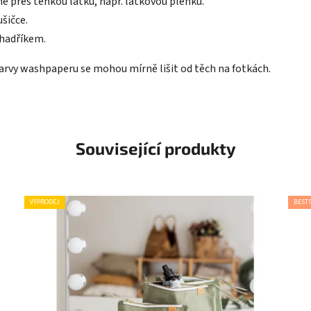
ě přes tenkou látku, např. látkovou plenku.
ušičce.
 hadříkem.
barvy washpaperu se mohou mírně lišit od těch na fotkách.
Související produkty
VÝPRODEJ
BEST