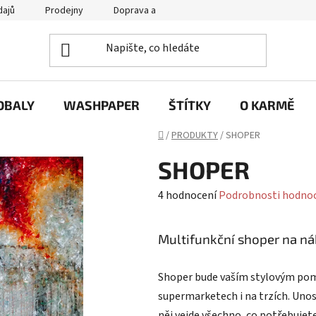
dajů
Prodejny
Doprava a platba
Často se nás ptáte / FA
OBALY
WASHPAPER
ŠTÍTKY
O KARMĚ
Domů
/
PRODUKTY
/
SHOPER
SHOPER
Průměrné
4 hodnocení
Podrobnosti hodno
hodnocení
produktu
Multifunkční shoper na nák
je
5,0
Shoper bude vaším stylovým po
z
supermarketech i na trzích. Unosí
5
něj vejde všechno, co potřebujet