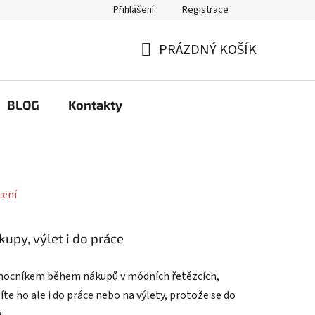
Přihlášení
Registrace
Q
Možnosti výměny a reklamace
PRÁZDNÝ KOŠÍK
NÁKUPNÍ
KOŠÍK
BLOG
Kontakty
cení
upy, výlet i do práce
mocníkem během nákupů v módních řetězcích,
te ho ale i do práce nebo na výlety, protože se do
e.