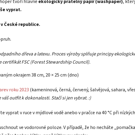
hoper tvoří hlavně
ekologický pratelný papír (washpaper)
, kte
še vyprat.
 v České republice.
opruh.
odpadního dřeva a latexu. Proces výroby splňuje principy ekologi
 certifikát FSC (Forest Stewardship Council).
lovaným okrajem 38 cm, 20 × 25 cm (dno)
arev roku 2023
(kameninová, černá, červený, šalvějová, sahara, vřes
áš outfit k dokonalosti. Stačí si jen vybrat. :)
e vyprat v ruce v mýdlové vodě anebo v pračce na 40 °C při nízkýc
uschnout ve vodorovné poloze. V případě, že ho necháte „pomačkan