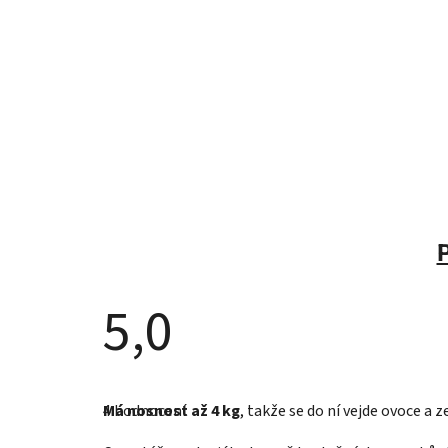
5,0
Průměrné
hodnocení
4 hodnocení
Má nosnost až 4 kg
, takže se do ní vejde ovoce a
produktu
je
5,0