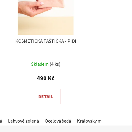
KOSMETICKÁ TAŠTIČKA - PIDI
Průměrné
Skladem
(4 ks)
hodnocení
produktu
490 Kč
je
5,0
DETAIL
z
5
hvězdiček.
lenotyrkysová)
á
Světle šedá
Lahvově zelená
Mauve
Světle šedá
Ocelová šedá
Starorůžová
Královsky modrá
Grafit (tmavě šedá
Červen