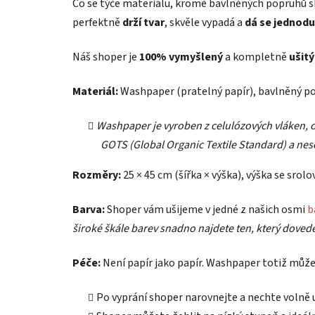
Co se týče materiálu, kromě bavlněných popruhů s
z
5
perfektně
drží tvar
, skvěle vypadá a
dá se jednodu
hvězdiček.
Náš shoper je
100% vymyšlený
a kompletně
ušitý
Materiál:
Washpaper (pratelný papír), bavlněný p
Washpaper je vyroben z celulózových vláken, 
GOTS (Global Organic Textile Standard) a nese
Rozměry:
25 × 45 cm (šířka × výška), výška se sro
Barva:
Shoper vám ušijeme v jedné z našich osmi
b
široké škále barev snadno najdete ten, který dovede v
Péče:
Není papír jako papír. Washpaper totiž můžet
Po vyprání shoper narovnejte a nechte volně 