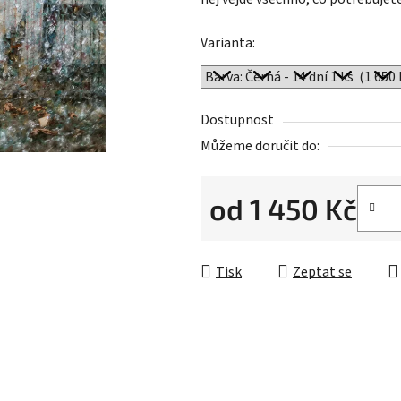
hvězdiček.
Varianta:
Dostupnost
Můžeme doručit do:
od
1 450 Kč
Měrná cena:
Tisk
Zeptat se