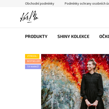
Přejít
Obchodní podmínky
Podmínky ochrany osobních ú
na
obsah
PRODUKTY
SHINY KOLEKCE
OČK
VÝPRODEJ
BESTSELLER
TIP MARKÉT