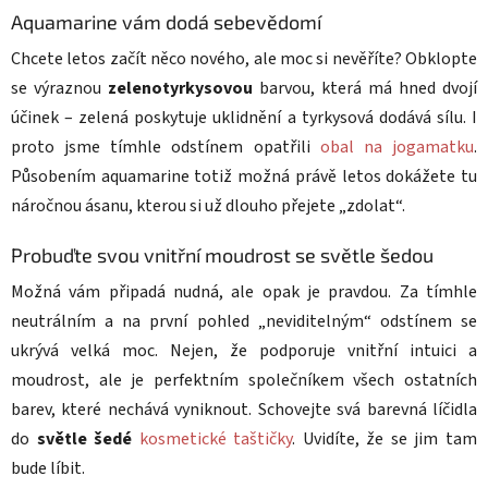
Aquamarine vám dodá sebevědomí
Chcete letos začít něco nového, ale moc si nevěříte? Obklopte
se výraznou
zelenotyrkysovou
barvou, která má hned dvojí
účinek – zelená poskytuje uklidnění a tyrkysová dodává sílu. I
proto jsme tímhle odstínem opatřili
obal na jogamatku
.
Působením aquamarine totiž možná právě letos dokážete tu
náročnou ásanu, kterou si už dlouho přejete „zdolat“.
Probuďte svou vnitřní moudrost se světle šedou
Možná vám připadá nudná, ale opak je pravdou. Za tímhle
neutrálním a na první pohled „neviditelným“ odstínem se
ukrývá velká moc. Nejen, že podporuje vnitřní intuici a
moudrost, ale je perfektním společníkem všech ostatních
barev, které nechává vyniknout. Schovejte svá barevná líčidla
do
světle šedé
kosmetické taštičky
. Uvidíte, že se jim tam
bude líbit.