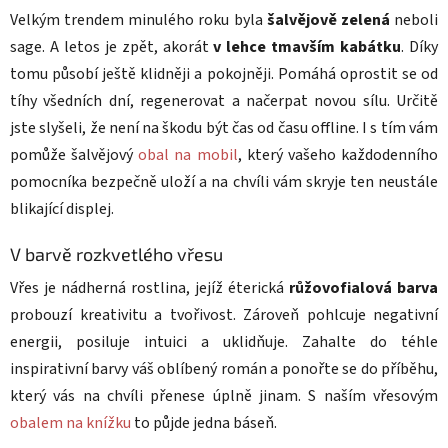
Velkým trendem minulého roku byla
šalvějově zelená
neboli
sage. A letos je zpět, akorát
v lehce tmavším kabátku
. Díky
tomu působí ještě klidněji a pokojněji. Pomáhá oprostit se od
tíhy všedních dní, regenerovat a načerpat novou sílu. Určitě
jste slyšeli, že není na škodu být čas od času offline. I s tím vám
pomůže šalvějový
obal na mobil
, který vašeho každodenního
pomocníka bezpečně uloží a na chvíli vám skryje ten neustále
blikající displej.
V barvě rozkvetlého vřesu
Vřes je nádherná rostlina, jejíž éterická
růžovofialová barva
probouzí kreativitu a tvořivost. Zároveň pohlcuje negativní
energii, posiluje intuici a uklidňuje. Zahalte do téhle
inspirativní barvy váš oblíbený román a ponořte se do příběhu,
který vás na chvíli přenese úplně jinam. S naším vřesovým
obalem na knížku
to půjde jedna báseň.