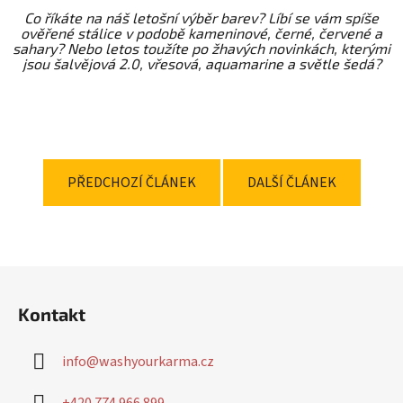
Co říkáte na náš letošní výběr barev? Líbí se vám spíše
ověřené stálice v podobě kameninové, černé, červené a
sahary? Nebo letos toužíte po žhavých novinkách, kterými
jsou šalvějová 2.0, vřesová, aquamarine a světle šedá?
PŘEDCHOZÍ ČLÁNEK
DALŠÍ ČLÁNEK
Z
á
Kontakt
p
a
info
@
washyourkarma.cz
t
í
+420 774 966 899