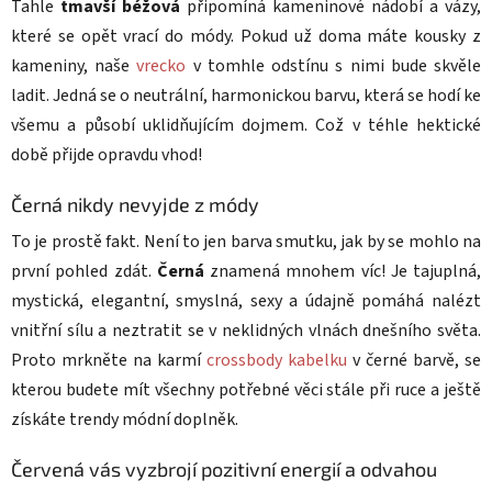
Tahle
tmavší béžová
připomíná kameninové nádobí a vázy,
které se opět vrací do módy. Pokud už doma máte kousky z
kameniny, naše
vrecko
v tomhle odstínu s nimi bude skvěle
ladit. Jedná se o neutrální, harmonickou barvu, která se hodí ke
všemu a působí uklidňujícím dojmem. Což v téhle hektické
době přijde opravdu vhod!
Černá nikdy nevyjde z módy
To je prostě fakt. Není to jen barva smutku, jak by se mohlo na
první pohled zdát.
Černá
znamená mnohem víc! Je tajuplná,
mystická, elegantní, smyslná, sexy a údajně pomáhá nalézt
vnitřní sílu a neztratit se v neklidných vlnách dnešního světa.
Proto mrkněte na karmí
crossbody kabelku
v černé barvě, se
kterou budete mít všechny potřebné věci stále při ruce a ještě
získáte trendy módní doplněk.
Červená vás vyzbrojí pozitivní energií a odvahou