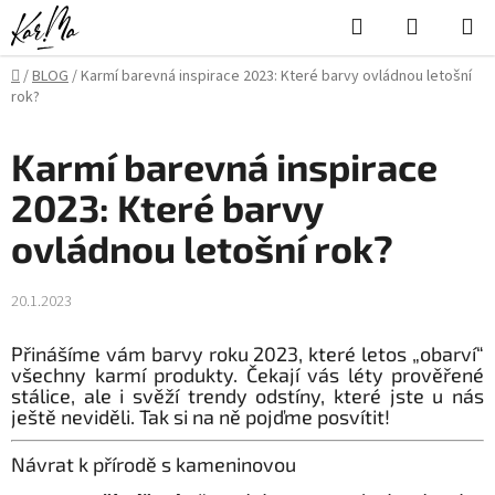
Přejít
Hledat
NÁKUPN
na
KOŠÍK
obsah
Domů
/
BLOG
/
Karmí barevná inspirace 2023: Které barvy ovládnou letošní
rok?
Karmí barevná inspirace
2023: Které barvy
ovládnou letošní rok?
20.1.2023
Přinášíme vám barvy roku 2023, které letos „obarví“
všechny karmí produkty. Čekají vás léty prověřené
stálice, ale i svěží trendy odstíny, které jste u nás
ještě neviděli. Tak si na ně pojďme posvítit!
Návrat k přírodě s kameninovou