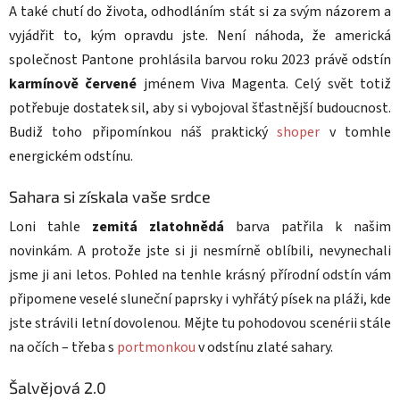
A také chutí do života, odhodláním stát si za svým názorem a
vyjádřit to, kým opravdu jste. Není náhoda, že americká
společnost Pantone prohlásila barvou roku 2023 právě odstín
karmínově červené
jménem Viva Magenta. Celý svět totiž
potřebuje dostatek sil, aby si vybojoval šťastnější budoucnost.
Budiž toho připomínkou náš praktický
shoper
v tomhle
energickém odstínu.
Sahara si získala vaše srdce
Loni tahle
zemitá zlatohnědá
barva patřila k našim
novinkám. A protože jste si ji nesmírně oblíbili, nevynechali
jsme ji ani letos. Pohled na tenhle krásný přírodní odstín vám
připomene veselé sluneční paprsky i vyhřátý písek na pláži, kde
jste strávili letní dovolenou. Mějte tu pohodovou scenérii stále
na očích – třeba s
portmonkou
v odstínu zlaté sahary.
Šalvějová 2.0