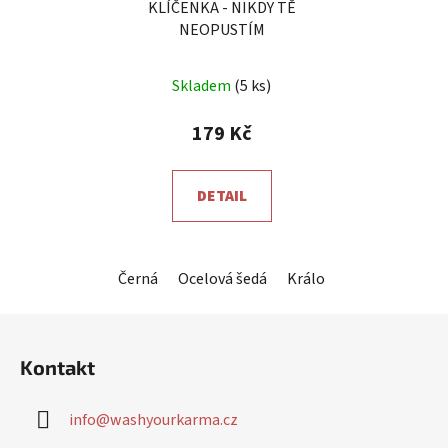
KLÍČENKA - NIKDY TĚ
NEOPUSTÍM
Skladem
(5 ks)
179 Kč
DETAIL
Černá
Ocelová šedá
Královsky modrá
Čer
Z
á
Kontakt
p
a
info
@
washyourkarma.cz
t