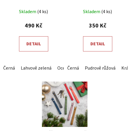
Průměrné
Průměrné
Skladem
(4 ks)
Skladem
(4 ks)
hodnocení
hodnocení
produktu
produktu
490 Kč
350 Kč
je
je
5,0
5,0
DETAIL
DETAIL
z
z
5
5
hvězdiček.
hvězdiček.
Černá
Lahvově zelená
Ocelová šedá
Černá
Pudrově růžová
Královsky modrá
Král
Č