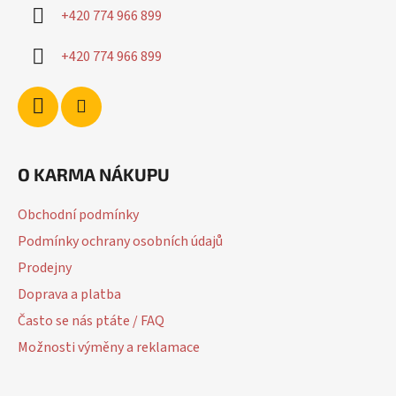
í
+420 774 966 899
+420 774 966 899
O KARMA NÁKUPU
Obchodní podmínky
Podmínky ochrany osobních údajů
Prodejny
Doprava a platba
Často se nás ptáte / FAQ
Možnosti výměny a reklamace