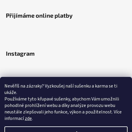
Přijímáme online platby
Instagram
Nevěříš na zázraky? Vyzkoušej naší sušenku a karma se ti
ukáže.
Používáme tyto křupavé sušenky, abychom Vám umožnili
pohodlné prohlížení webu a díky analýze provozu webu
neustále zlepšovali jeho funkce, výkon a použitelnost.
Více
informací
zde
.
Sledovat na Instagramu