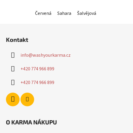
Červená
Sahara
Šalvějová
Pudrová růžov
Z
á
Kontakt
p
a
info
@
washyourkarma.cz
t
í
+420 774 966 899
+420 774 966 899
O KARMA NÁKUPU