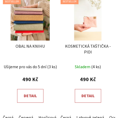
BESTSELLER
BESTSELLER
OBAL NA KNIHU
KOSMETICKÁ TAŠTIČKA -
PIDI
Průměrné
Průměrné
Ušijeme pro vás do 5 dní
(3 ks)
Skladem
(4 ks)
hodnocení
hodnocení
produktu
produktu
490 Kč
490 Kč
je
je
5,0
5,0
DETAIL
DETAIL
z
z
5
5
hvězdiček.
hvězdiček.
Černá
Červená
Horčicová
Černá
Sahara
Lahvově zelená
Khaki
Pudrová růž
Ocel