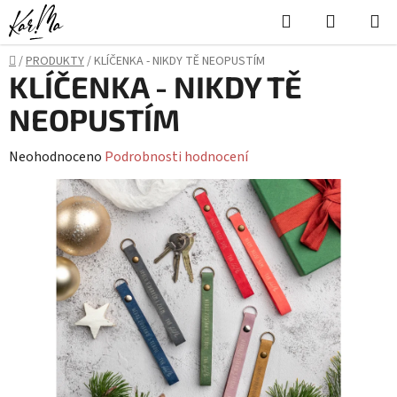
Přejít
Hledat
NÁKUPN
na
KOŠÍK
obsah
Domů
/
PRODUKTY
/
KLÍČENKA - NIKDY TĚ NEOPUSTÍM
KLÍČENKA - NIKDY TĚ
NEOPUSTÍM
Průměrné
Neohodnoceno
Podrobnosti hodnocení
hodnocení
produktu
je
0,0
z
5
hvězdiček.