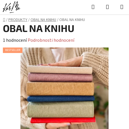
Přejít
Hledat
NÁKUPN
na
KOŠÍK
obsah
Domů
/
PRODUKTY
/
OBAL NA KNIHU
/
OBAL NA KNIHU
OBAL NA KNIHU
Průměrné
1 hodnocení
Podrobnosti hodnocení
hodnocení
BESTSELLER
produktu
je
5,0
z
5
hvězdiček.