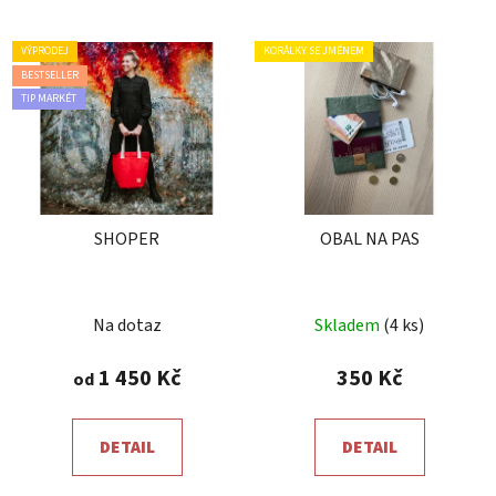
VÝPRODEJ
KORÁLKY SE JMÉNEM
BESTSELLER
TIP MARKÉT
SHOPER
OBAL NA PAS
Průměrné
Průměrné
Na dotaz
Skladem
(4 ks)
hodnocení
hodnocení
produktu
produktu
1 450 Kč
350 Kč
od
je
je
5,0
5,0
DETAIL
DETAIL
z
z
5
5