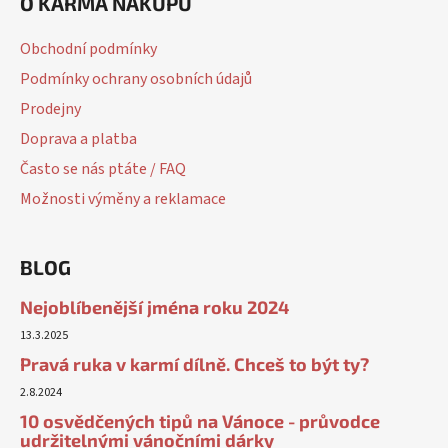
O KARMA NÁKUPU
Obchodní podmínky
Podmínky ochrany osobních údajů
Prodejny
Doprava a platba
Často se nás ptáte / FAQ
Možnosti výměny a reklamace
BLOG
Nejoblíbenější jména roku 2024
13.3.2025
Pravá ruka v karmí dílně. Chceš to být ty?
2.8.2024
10 osvědčených tipů na Vánoce - průvodce
udržitelnými vánočními dárky