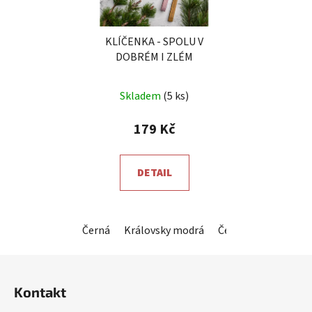
KLÍČENKA - SPOLU V
DOBRÉM I ZLÉM
Průměrné
Skladem
(5 ks)
hodnocení
produktu
179 Kč
je
5,0
DETAIL
z
5
hvězdiček.
Černá
Královsky modrá
Červená
Horčico
Z
á
Kontakt
p