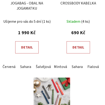
JOGABAG - OBAL NA
CROSSBODY KABELKA
JOGAMATKU
Průměrné
Ušijeme pro vás do 5 dní
(1 ks)
Skladem
(4 ks)
hodnocení
produktu
1 990 Kč
690 Kč
je
5,0
DETAIL
DETAIL
z
5
hvězdiček.
Červená
Sahara
Šalvějová
Mintová
Pudrová růžová
Sahara
Světle šedá
Fialová