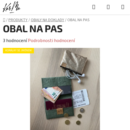
Přejít
Hledat
NÁKUPN
na
KOŠÍK
obsah
Domů
/
PRODUKTY
/
OBALY NA DOKLADY
/
OBAL NA PAS
OBAL NA PAS
Průměrné
3 hodnocení
Podrobnosti hodnocení
hodnocení
KORÁLKY SE JMÉNEM
produktu
je
5,0
z
5
hvězdiček.