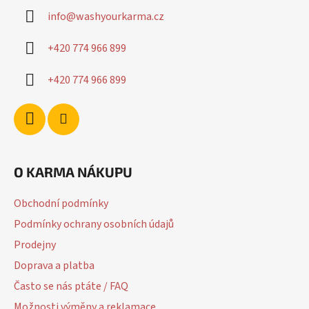
a
info
@
washyourkarma.cz
t
í
+420 774 966 899
+420 774 966 899
O KARMA NÁKUPU
Obchodní podmínky
Podmínky ochrany osobních údajů
Prodejny
Doprava a platba
Často se nás ptáte / FAQ
Možnosti výměny a reklamace