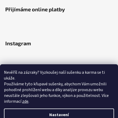
Přijímáme online platby
Instagram
Nevěříš na zázraky? Vyzkoušej naší sušenku a karma se ti
ukáže.
Používáme tyto křupavé sušenky, abychom Vám umožnili
pohodlné prohlížení webu a díky analýze provozu webu
neustále zlepšovali jeho funkce, výkon a použitelnost.
Více
informací
zde
.
Sledovat na Instagramu
Nastavení