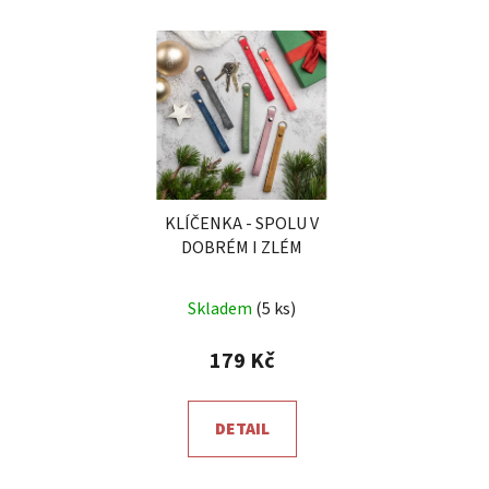
KLÍČENKA - SPOLU V
DOBRÉM I ZLÉM
Průměrné
Skladem
(5 ks)
hodnocení
produktu
179 Kč
je
5,0
DETAIL
z
5