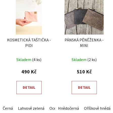
KOSMETICKÁ TAŠTIČKA -
PÁNSKÁ PĚNĚŽENKA -
PIDI
MINI
Průměrné
Skladem
(4 ks)
Skladem
(2 ks)
hodnocení
produktu
490 Kč
510 Kč
je
5,0
DETAIL
DETAIL
z
5
hvězdiček.
Černá
Lahvově zelená
Ocelová šedá
Hnědočerná
Královsky modrá
Oříškově hnědá
Č