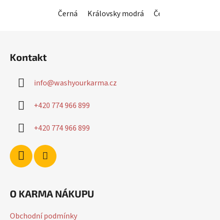
hvězdiček.
Černá
Královsky modrá
Červená
Horčico
Z
á
Kontakt
p
a
info
@
washyourkarma.cz
t
í
+420 774 966 899
+420 774 966 899
O KARMA NÁKUPU
Obchodní podmínky