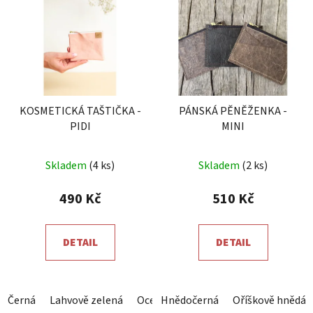
KOSMETICKÁ TAŠTIČKA -
PÁNSKÁ PĚNĚŽENKA -
PIDI
MINI
Průměrné
Skladem
(4 ks)
Skladem
(2 ks)
hodnocení
produktu
490 Kč
510 Kč
je
5,0
DETAIL
DETAIL
z
5
hvězdiček.
Černá
Lahvově zelená
Ocelová šedá
Hnědočerná
Královsky modrá
Oříškově hnědá
Č