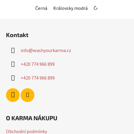
hvězdiček.
Černá
Královsky modrá
Červená
Horčico
Z
á
Kontakt
p
a
info
@
washyourkarma.cz
t
í
+420 774 966 899
+420 774 966 899
O KARMA NÁKUPU
Obchodní podmínky