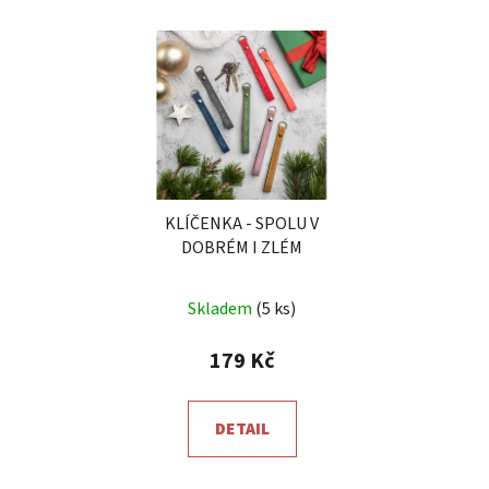
KLÍČENKA - SPOLU V
DOBRÉM I ZLÉM
Průměrné
Skladem
(5 ks)
hodnocení
produktu
179 Kč
je
5,0
DETAIL
z
5