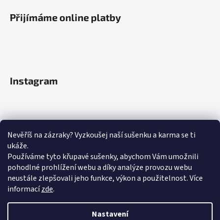
Přijímáme online platby
Instagram
Nevěříš na zázraky? Vyzkoušej naší sušenku a karma se ti
ukáže.
Používáme tyto křupavé sušenky, abychom Vám umožnili
pohodlné prohlížení webu a díky analýze provozu webu
neustále zlepšovali jeho funkce, výkon a použitelnost.
Více
informací
zde
.
Sledovat na Instagramu
Nastavení