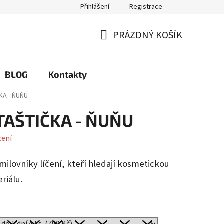
Přihlášení
Registrace
Q
Možnosti výměny a reklamace
PRÁZDNÝ KOŠÍK
NÁKUPNÍ
KOŠÍK
BLOG
Kontakty
A - ŇUŇU
TAŠTIČKA - ŇUŇU
cení
milovníky líčení, kteří hledají kosmetickou
riálu.