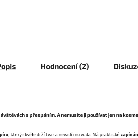
Popis
Hodnocení (2)
Diskuz
ávštěvách s přespáním. A nemusíte ji používat jen na kosmeti
píru
, který skvěle drží tvar a nevadí mu voda. Má praktické
zapínání