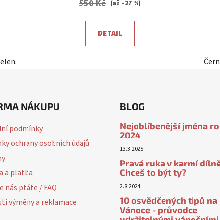
550 Kč
(až –27 %)
5,0
z
DETAIL
5
hvězdiček.
zelená
Čern
RMA NÁKUPU
BLOG
Nejoblíbenější jména r
ní podmínky
2024
ky ochrany osobních údajů
13.3.2025
ny
Pravá ruka v karmí dílně
Chceš to být ty?
a a platba
e nás ptáte / FAQ
2.8.2024
10 osvědčených tipů na
ti výměny a reklamace
Vánoce - průvodce
udržitelnými vánočními