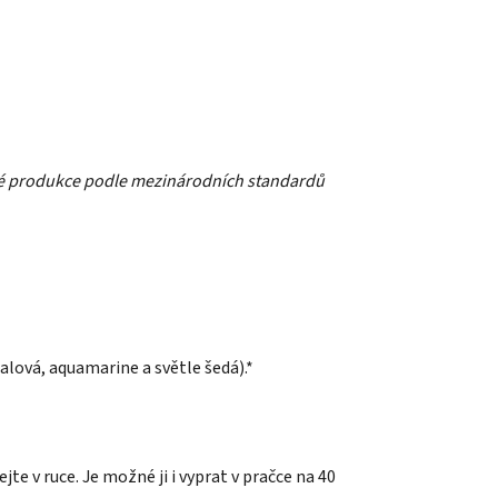
cké produkce podle mezinárodních standardů
alová, aquamarine a světle šedá).*
e v ruce. Je možné ji i vyprat v pračce na 40