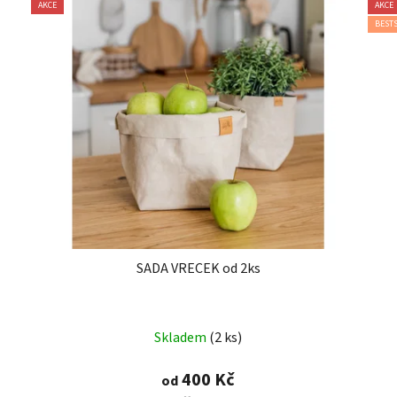
AKCE
AKCE
BEST
SADA VRECEK od 2ks
Průměrné
Skladem
(2 ks)
hodnocení
produktu
400 Kč
od
je