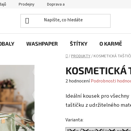
dajů
Prodejny
Doprava a platba
Často se nás ptáte / FA
OBALY
WASHPAPER
ŠTÍTKY
O KARMĚ
Domů
/
PRODUKTY
/
KOSMETICKÁ TAŠTIČK
KOSMETICKÁ 
Průměrné
2 hodnocení
Podrobnosti hodno
hodnocení
Ideální kousek pro všechny 
produktu
je
taštičku z udržitelného mate
5,0
Varianta:
z
5