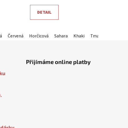
5,0
DETAIL
z
5
hvězdiček.
á
Červená
Horčicová
Sahara
Khaki
Tmavě hnědá
Ví
Přijímáme online platby
oku
.
 dárky