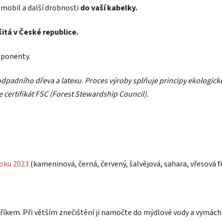
 mobil a další drobnosti
do vaší kabelky.
tá v České republice.
mponenty.
odpadního dřeva a latexu. Proces výroby splňuje principy ekologi
 certifikát FSC (Forest Stewardship Council).
roku 2023
(kameninová, černá, červený, šalvějová, sahara, vřesová fi
íkem. Při větším znečištění ji namočte do mýdlové vody a vymáchejt