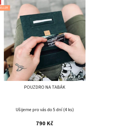
SELLER
POUZDRO NA TABÁK
Průměrné
Ušijeme pro vás do 5 dní
(4 ks)
hodnocení
produktu
790 Kč
je