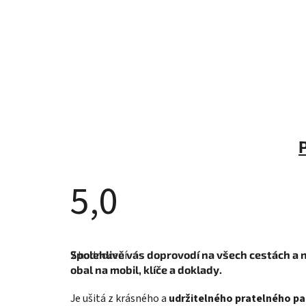
5,0
Průměrné
hodnocení
2 hodnocení
Spolehlivě vás doprovodí na všech cestách a n
produktu
je
obal na mobil, klíče a doklady.
5,0
z
Je ušitá z krásného a
udržitelného pratelného pa
5