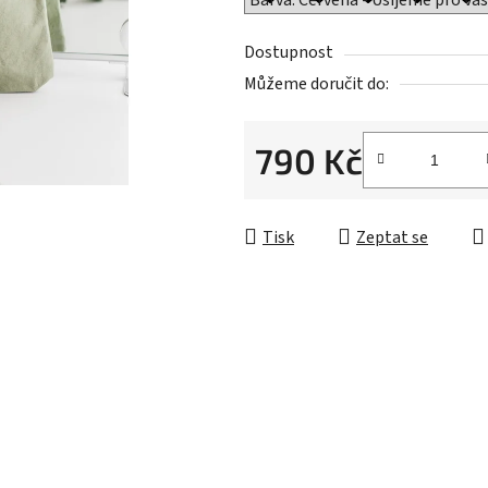
hvězdiček.
Dostupnost
Můžeme doručit do:
790 Kč
Měrná cena:
Tisk
Zeptat se