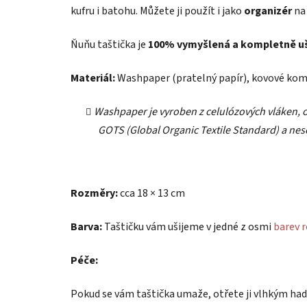
hvězdiček.
kufru i batohu. Můžete ji použít i jako
organizér
na
Ňuňu taštička je
100% vymyšlená a kompletně uši
Materiál:
Washpaper (pratelný papír), kovové ko
Washpaper je vyroben z celulózových vláken, 
GOTS (Global Organic Textile Standard) a nese
Rozměry:
cca 18 × 13 cm
Barva:
Taštičku vám ušijeme v jedné
z osmi
barev 
Péče:
Pokud se vám taštička umaže, otřete ji vlhkým hadř