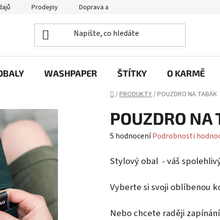
dajů
Prodejny
Doprava a platba
Často se nás ptáte / FA
OBALY
WASHPAPER
ŠTÍTKY
O KARMĚ
Domů
/
PRODUKTY
/
POUZDRO NA TABÁK
POUZDRO NA 
Průměrné
5 hodnocení
Podrobnosti hodno
hodnocení
Stylový obal - váš spolehli
produktu
je
Vyberte si svoji oblíbenou k
5,0
z
Nebo chcete raději zapínán
5