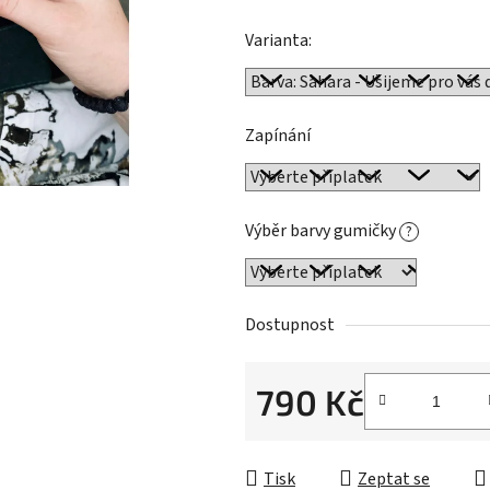
hvězdiček.
Varianta:
Zapínání
Výběr barvy gumičky
?
Dostupnost
790 Kč
Měrná cena:
Tisk
Zeptat se