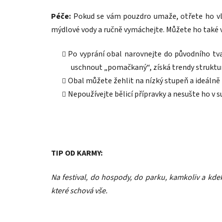
Péče:
Pokud se vám pouzdro umaže, otřete ho vl
mýdlové vody a ručně vymáchejte. Můžete ho také vy
Po vyprání obal narovnejte do původního tva
uschnout „pomačkaný“, získá trendy struktu
Obal můžete žehlit na nízký stupeň a ideálně 
Nepoužívejte bělicí přípravky a nesušte ho v s
TIP OD KARMY:
Na festival, do hospody, do parku, kamkoliv a kde
které schová vše.