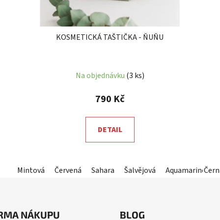
KOSMETICKÁ TAŠTIČKA - ŇUŇU
Průměrné
Na objednávku
(3 ks)
hodnocení
produktu
790 Kč
je
5,0
DETAIL
z
5
hvězdiček.
Mintová
Červená
Sahara
Šalvějová
Aquamarine (ze
Čern
RMA NÁKUPU
BLOG