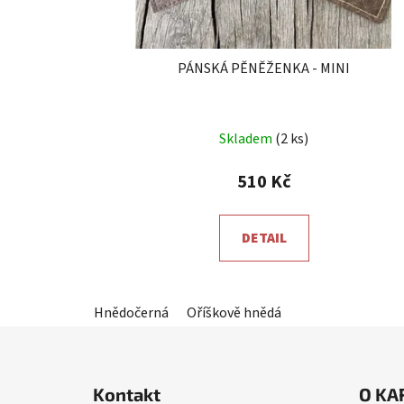
PÁNSKÁ PĚNĚŽENKA - MINI
Skladem
(2 ks)
510 Kč
DETAIL
Hnědočerná
Oříškově hnědá
Z
á
Kontakt
O KA
p