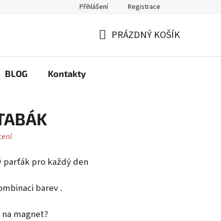
Přihlášení
Registrace
Q
Možnosti výměny a reklamace
PRÁZDNÝ KOŠÍK
NÁKUPNÍ
KOŠÍK
BLOG
Kontakty
TABÁK
cení
vý parťák pro každý den
ombinaci barev .
í na magnet?