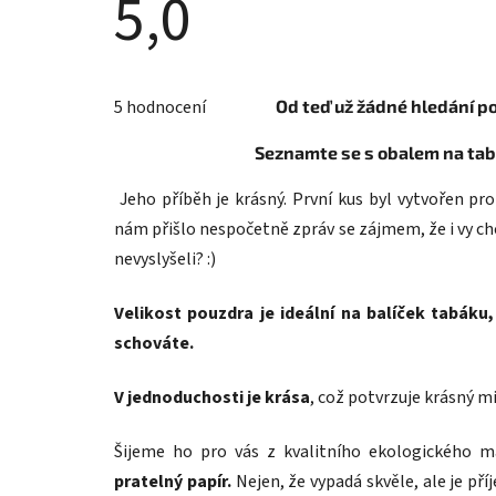
5,0
Průměrné
hodnocení
5 hodnocení
Od teď už žádné hledání p
produktu
je
5,0
Seznamte se s obalem na ta
z
5
hvězdiček.
Jeho příběh je krásný. První kus byl vytvořen pro
nám přišlo nespočetně zpráv se zájmem, že i vy c
nevyslyšeli? :)
Velikost pouzdra je ideální na balíček tabáku, 
schováte.
V jednoduchosti je krása
, což potvrzuje krásný m
Šijeme ho pro vás
z kvalitního ekologického m
pratelný papír.
Nejen, že vypadá skvěle, ale je př