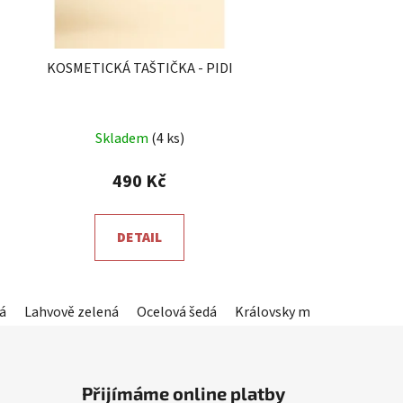
KOSMETICKÁ TAŠTIČKA - PIDI
Průměrné
Skladem
(4 ks)
hodnocení
produktu
490 Kč
je
5,0
DETAIL
z
5
hvězdiček.
lenotyrkysová)
á
Lahvově zelená
Světle šedá
Ocelová šedá
Starorůžová
Královsky modrá
Grafit (tmavě šedá
Červen
Přijímáme online platby