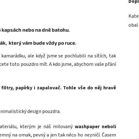
Dopl
Kate
obal
o kapsách nebo na dně batohu.
bák,
který vám bude vždy po ruce.
 kamarádku, ale když jsme se pochlubili na sítích, tak
hcete toto pouzdro mít. A kdo jsme, abychom vaše přání
filtry, papírky i zapalovač. Tohle vše do něj hravě
inimalistický design pouzdra.
ateriálu
, kterým je náš milovaný
washpaper neboli
íjemný na omak, pevný a jen tak něco ho nezničí. Časem