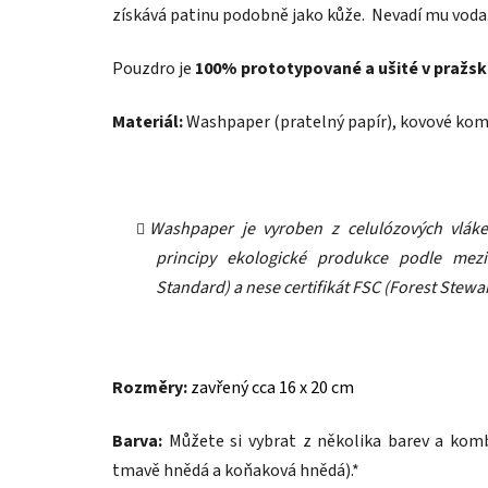
získává patinu podobně jako kůže. Nevadí mu voda
Pouzdro je
100% prototypované a ušité v pražsk
Materiál:
Washpaper (pratelný papír), kovové kom
Washpaper je vyroben z celulózových vláke
principy ekologické produkce podle mezi
Standard) a nese certifikát FSC (Forest Stewa
Rozměry:
zavřený cca 16 x 20 cm
Barva:
Můžete si vybrat
z několika barev a kombi
tmavě hnědá a koňaková hnědá).*