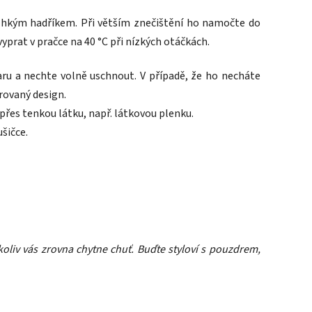
hkým hadříkem. Při větším znečištění ho namočte do
prat v pračce na 40 °C při nízkých otáčkách.
ru a nechte volně uschnout. V případě, že ho necháte
rovaný design.
přes tenkou látku, např. látkovou plenku.
ušičce.
koliv vás zrovna chytne chuť. Buďte styloví s pouzdrem,