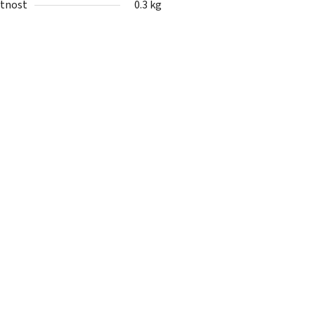
tnost
0.3 kg