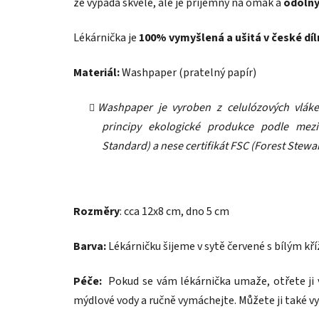
že vypadá skvěle, ale je příjemný na omak a
odolný
Lékárnička je
100% vymyšlená a ušitá v české díl
Materiál:
Washpaper (pratelný papír)
Washpaper je vyroben z celulózových vláke
principy ekologické produkce podle mezi
Standard) a nese certifikát FSC (Forest Stewa
Rozměry
: cca 12x8 cm, dno 5 cm
Barva:
Lékárničku šijeme v sytě červené s bílým kř
Péče:
Pokud se vám lékárnička umaže, otřete ji 
mýdlové vody a ručně vymáchejte. Můžete ji také vy