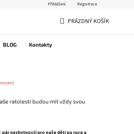
Přihlášení
Registrace
Q
Možnosti výměny a reklamace
PRÁZDNÝ KOŠÍK
NÁKUPNÍ
KOŠÍK
BLOG
Kontakty
nocení
vaše ratolesti budou mít vždy svou
ít
pár nezbytností
pro naše děti po ruce a