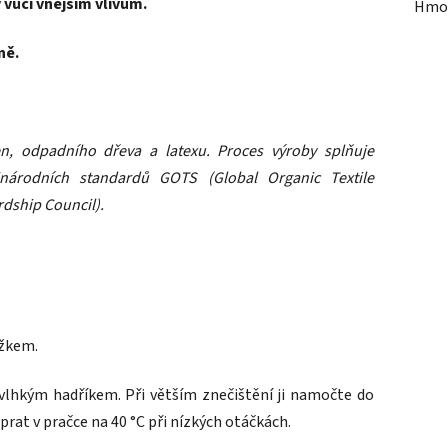
 vůči vnějším vlivům.
Hmo
ně.
n, odpadního dřeva a latexu. Proces výroby splňuje
národních standardů GOTS (Global Organic Textile
rdship Council).
ížkem.
vlhkým hadříkem. Při větším znečištění ji namočte do
prat v pračce na 40 °C při nízkých otáčkách.