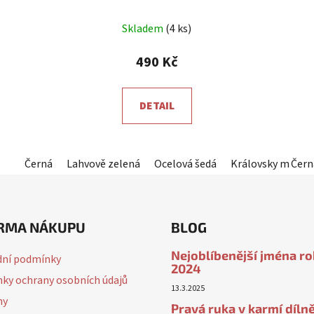
Průměrné
Skladem
(4 ks)
hodnocení
produktu
490 Kč
je
5,0
DETAIL
z
5
hvězdiček.
Černá
Lahvově zelená
Ocelová šedá
Královsky modrá
Čern
RMA NÁKUPU
BLOG
Nejoblíbenější jména r
ní podmínky
2024
ky ochrany osobních údajů
13.3.2025
ny
Pravá ruka v karmí dílně