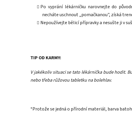
Po vyprání lékárničku narovnejte do původn
necháte uschnout „pomačkanou", získá trend
Nepoužívejte bělicí přípravky a nesušte ji v suš
TIP OD KARMY:
V jakékoliv situaci se tato lékárnička bude hodit. 
nebo třeba růžovou tabletku na bolehlav.
*Protože se jedná o přírodní materiál, barva batoh