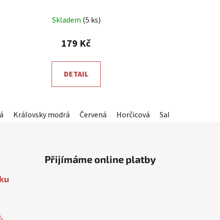
Průměrné
Skladem
(5 ks)
hodnocení
produktu
179 Kč
je
5,0
DETAIL
z
5
hvězdiček.
á
Červená
Královsky modrá
Horčicová
Červená
Sahara
Horčicová
Korálová
Sahara
Fialová
Korálov
Žlutá
Přijímáme online platby
oku
.