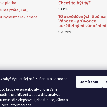
Chceš to být ty?
a a platba
e nás ptáte / FAQ
2.8.2024
10 osvědčených tipů na
ti výměny a reklamace
Vánoce - průvodce
udržitelnými vánočními
20.11.2023
ázraky? Vyzkoušej naší sušenku a karma se
Odmítnout
yto křupavé sušenky, abychom Vám
odlné prohlížení webu a díky analýze
 neustále zlepšovali jeho funkce, výkon a
.
Více informací
zde
.