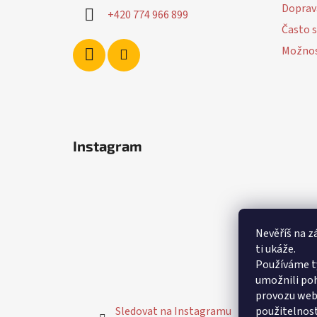
Doprav
+420 774 966 899
Často s
Možnos
Instagram
Nevěříš na z
ti ukáže.
Používáme t
umožnili poh
provozu webu
Sledovat na Instagramu
použitelnost