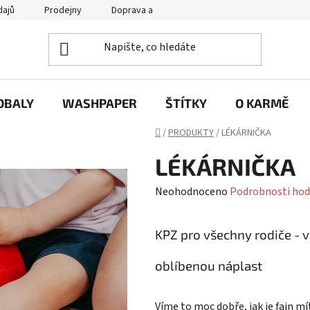
dajů
Prodejny
Doprava a platba
Často se nás ptáte / FA
OBALY
WASHPAPER
ŠTÍTKY
O KARMĚ
Domů
/
PRODUKTY
/
LÉKÁRNIČKA
LÉKÁRNIČKA
Průměrné
Neohodnoceno
Podrobnosti hod
hodnocení
produktu
KPZ pro všechny rodiče - 
je
oblíbenou náplast
0,0
z
5
Víme to moc dobře, jak je fajn m