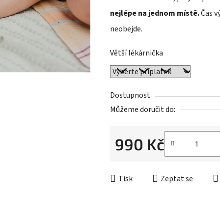
hvězdiček.
nejlépe na jednom místě.
Čas v
neobejde.
Větší lékárnička
Dostupnost
Můžeme doručit do:
990 Kč
Měrná cena:
Tisk
Zeptat se