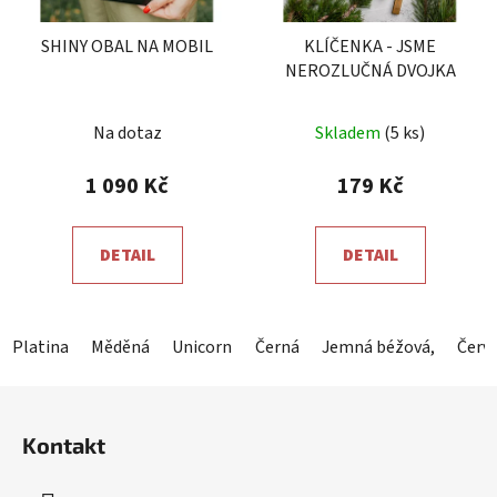
SHINY OBAL NA MOBIL
KLÍČENKA - JSME
NEROZLUČNÁ DVOJKA
Průměrné
Na dotaz
Skladem
(5 ks)
hodnocení
produktu
1 090 Kč
179 Kč
je
5,0
DETAIL
DETAIL
z
5
hvězdiček.
Platina
Měděná
Unicorn
Hořká čokoláda
Černá
Jemná béžová,
Shiny Mauve
Červ
Z
á
Kontakt
p
a