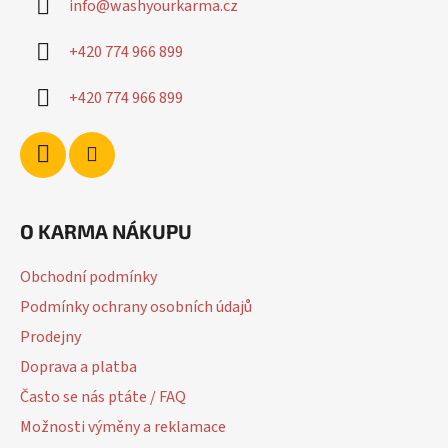
info
@
washyourkarma.cz
t
í
+420 774 966 899
+420 774 966 899
O KARMA NÁKUPU
Obchodní podmínky
Podmínky ochrany osobních údajů
Prodejny
Doprava a platba
Často se nás ptáte / FAQ
Možnosti výměny a reklamace