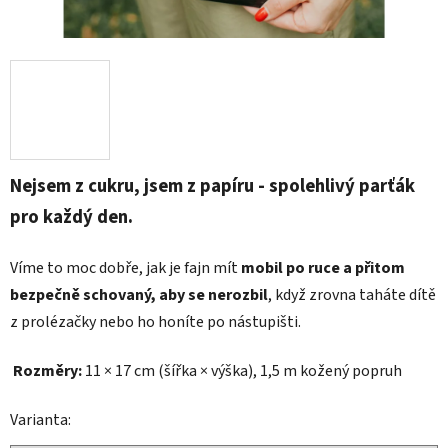
Nejsem z cukru, jsem z papíru - spolehlivý parťák
pro každý den.
Víme to moc dobře, jak je fajn mít
mobil po ruce a přitom
bezpečně schovaný, aby se nerozbil
, když zrovna taháte dítě
z prolézačky nebo ho honíte po nástupišti.
Rozměry:
11
× 17 cm (šířka × výška), 1,5 m kožený popruh
Varianta: