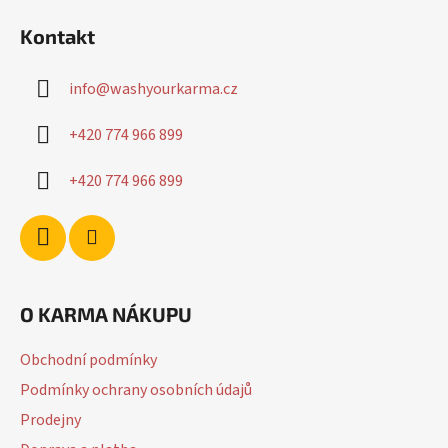
á
Kontakt
p
a
info
@
washyourkarma.cz
t
í
+420 774 966 899
+420 774 966 899
O KARMA NÁKUPU
Obchodní podmínky
Podmínky ochrany osobních údajů
Prodejny