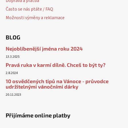
Doprava a platba
Často se nás ptáte / FAQ
Možnosti výměny a reklamace
BLOG
Nejoblíbenější jména roku 2024
13.3.2025
Pravá ruka v karmí dílně. Chceš to být ty?
2.8.2024
10 osvědčených tipů na Vánoce - průvodce
udržitelnými vánočními dárky
20.11.2023
Přijímáme online platby