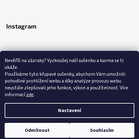
Instagram
Nevěříš na zázraky? Vyzkoušej naší sušenku a karma se ti
ukáže.
Používáme tyto křupavé sušenky, abychom Vám umožnili
pohodlné prohlížení webu a díky analýze provozu webu
neustále zlepšovali jeho funkce, výkon a použitelnost.
Více
informací
zde
.
Sledovat na Instagramu
Nastavení
Odmítnout
Souhlasím
Vytvořil Shoptet
Copyright 2026
Kar.Ma
. Všechna práva vyhrazena.