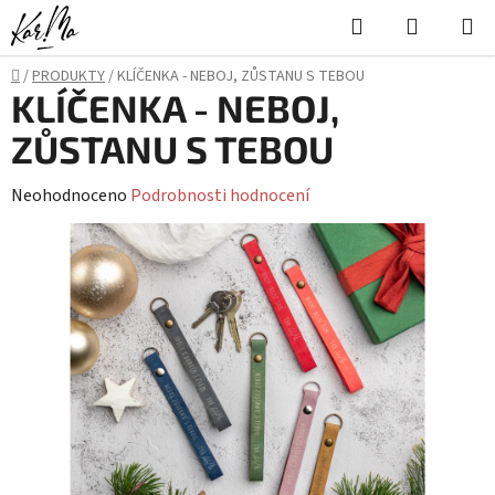
Přejít
Hledat
NÁKUPN
na
KOŠÍK
obsah
Domů
/
PRODUKTY
/
KLÍČENKA - NEBOJ, ZŮSTANU S TEBOU
KLÍČENKA - NEBOJ,
ZŮSTANU S TEBOU
Průměrné
Neohodnoceno
Podrobnosti hodnocení
hodnocení
produktu
je
0,0
z
5
hvězdiček.