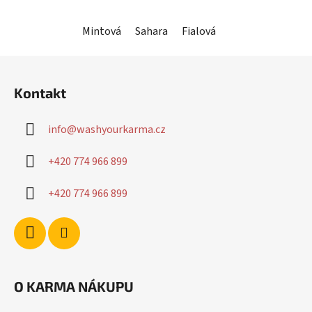
hvězdiček.
Mintová
Sahara
Fialová
Khaki
Šalvějov
Z
á
Kontakt
p
a
info
@
washyourkarma.cz
t
í
+420 774 966 899
+420 774 966 899
O KARMA NÁKUPU