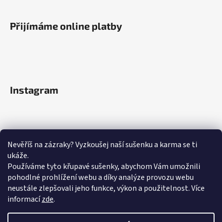
Přijímáme online platby
Instagram
Nevěříš na zázraky? Vyzkoušej naší sušenku a karma se ti
ukáže.
Používáme tyto křupavé sušenky, abychom Vám umožnili
pohodlné prohlížení webu a díky analýze provozu webu
neustále zlepšovali jeho funkce, výkon a použitelnost.
Více
informací
zde
.
Sledovat na Instagramu