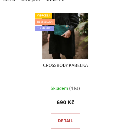
VÝPRODEJ
BESTSELLER
TIP MARKÉT
CROSSBODY KABELKA
Průměrné
Skladem
(4 ks)
hodnocení
produktu
690 Kč
je
5,0
DETAIL
z
5