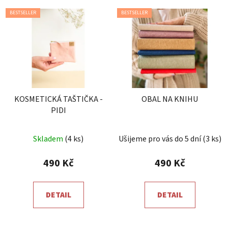
BESTSELLER
BESTSELLER
KOSMETICKÁ TAŠTIČKA -
OBAL NA KNIHU
PIDI
Průměrné
Průměrné
Skladem
(4 ks)
Ušijeme pro vás do 5 dní
(3 ks)
hodnocení
hodnocení
produktu
produktu
490 Kč
490 Kč
je
je
5,0
5,0
DETAIL
DETAIL
z
z
5
5
hvězdiček.
hvězdiček.