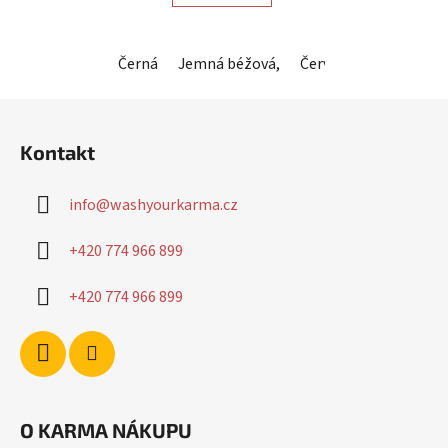
Černá
Jemná béžová,
Červená
Horčicová
Z
á
Kontakt
p
a
info
@
washyourkarma.cz
t
í
+420 774 966 899
+420 774 966 899
O KARMA NÁKUPU