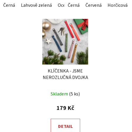
Černá
Lahvově zelená
Ocelová šedá
Černá
Červená
Královsky modrá
Horčicová
Č
KLÍČENKA - JSME
NEROZLUČNÁ DVOJKA
Skladem
(5 ks)
179 Kč
DETAIL