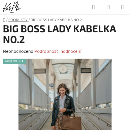
Přejít
Hledat
NÁKUPN
na
KOŠÍK
obsah
Domů
/
PRODUKTY
/
BIG BOSS LADY KABELKA NO.2
BIG BOSS LADY KABELKA
NO.2
Průměrné
Neohodnoceno
Podrobnosti hodnocení
hodnocení
NOVÁ KOLEKCE
produktu
je
0,0
z
5
hvězdiček.