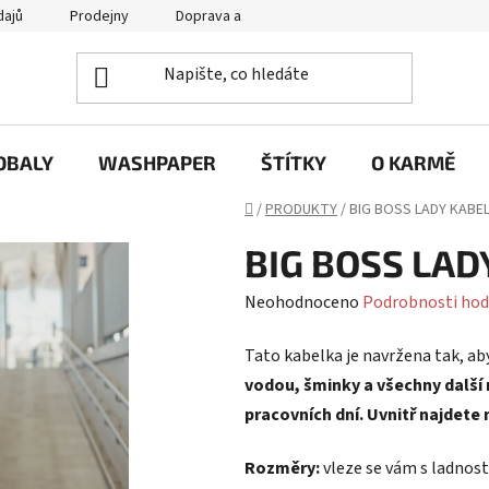
dajů
Prodejny
Doprava a platba
Často se nás ptáte / FA
OBALY
WASHPAPER
ŠTÍTKY
O KARMĚ
Domů
/
PRODUKTY
/
BIG BOSS LADY KABE
BIG BOSS LAD
Průměrné
Neohodnoceno
Podrobnosti hod
hodnocení
Tato kabelka je navržena tak, ab
produktu
vodou, šminky a všechny další
je
pracovních dní. Uvnitř najdete 
0,0
z
Rozměry:
vleze se vám s ladnos
5