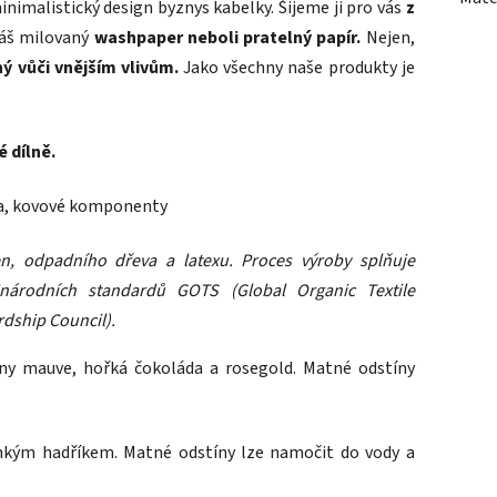
inimalistický design byznys kabelky. Šijeme ji pro vás
z
náš milovaný
washpaper neboli pratelný papír.
Nejen,
ý vůči vnějším vlivům.
Jako všechny naše produkty je
 dílně.
ha, kovové komponenty
n, odpadního dřeva a latexu. Proces výroby splňuje
národních standardů GOTS (Global Organic Textile
rdship Council).
íny mauve, hořká čokoláda a rosegold. Matné odstíny
hkým hadříkem. Matné odstíny lze namočit do vody a