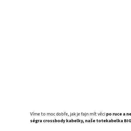
Víme to moc dobře, jak je fajn mít věci
po ruce a n
ségra crossbody kabelky, naše totekabelka BI