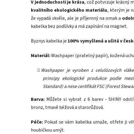
V jednoduchosti je krása
, což potvrzuje krásný m
kvalitního ekologického materiálu
, kterým je 
že vypadá skvěle, ale je příjemný na omak a
odoln
kabelka bez podšívky a má zapínání na magnet.
Byznys kabelka je
100% vymyšlená a ušitá v české
Materiál:
Washpaper (pratelný papír), kožená uc
Washpaper je vyroben z celulózových vláke
principy ekologické produkce podle mezi
Standard) a nese certifikát FSC (Forest Stewa
Barva:
Můžete si vybrat z 6 barev - SHINY odst
bronz, tmavě béžová a starorůžová.
Péče:
Pokud se vám kabelka umaže, otřete ji vl
houbičkou umýt.