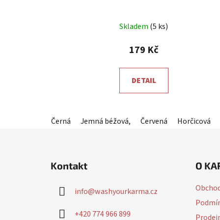
Skladem
(5 ks)
179 Kč
DETAIL
Černá
Jemná béžová,
Červená
Horčicová
Z
á
Kontakt
O KA
p
a
Obchod
info
@
washyourkarma.cz
t
Podmín
í
+420 774 966 899
Prodej