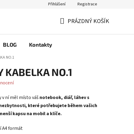
Přihlášení
Registrace
Q
Možnosti výměny a reklamace
PRÁZDNÝ KOŠÍK
NÁKUPNÍ
KOŠÍK
BLOG
Kontakty
LKA NO.1
Y KABELKA NO.1
nocení
y v ní měl místo váš
notebook, diář, láhev s
 nezbytnosti, které potřebujete během vašich
menší kapsu na mobil a klíče.
tí A4 formát