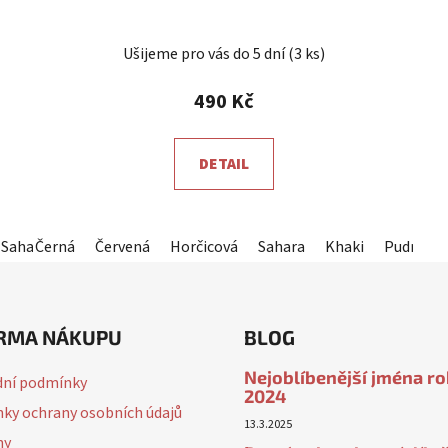
Průměrné
Ušijeme pro vás do 5 dní
(3 ks)
hodnocení
produktu
490 Kč
je
5,0
DETAIL
z
5
hvězdiček.
Sahara
Černá
Korálová
Červená
Fialová
Horčicová
Kameninová (tmavě šedá)
Sahara
Khaki
Pudrová 
Aqua
RMA NÁKUPU
BLOG
Nejoblíbenější jména r
ní podmínky
2024
ky ochrany osobních údajů
13.3.2025
ny