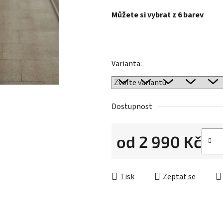
hvězdiček.
Můžete si vybrat z 6 barev
Varianta:
Dostupnost
od
2 990 Kč
Měrná cena:
Tisk
Zeptat se