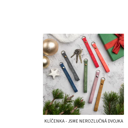
KLÍČENKA - JSME NEROZLUČNÁ DVOJKA