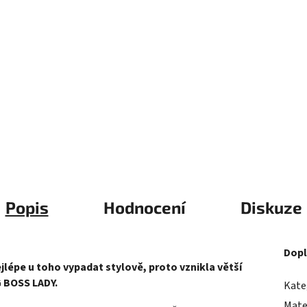
Popis
Hodnocení
Diskuze
Dopl
ejlépe u toho vypadat stylově, proto vznikla větší
G BOSS LADY.
Kate
Mate