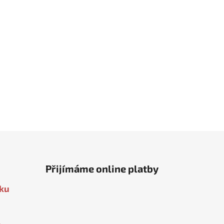
růžová
marine (zelenotyrkysová)
Jemná béžová
Kameninová (tmavě šedá)
Světle šedá
Světle šed
Přijímáme online platby
oku