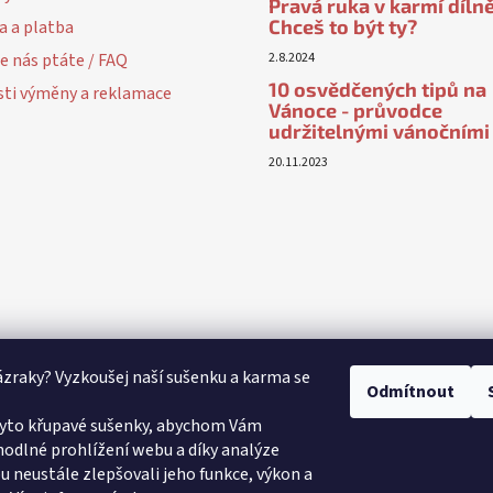
Pravá ruka v karmí dílně
Chceš to být ty?
a a platba
e nás ptáte / FAQ
2.8.2024
10 osvědčených tipů na
ti výměny a reklamace
Vánoce - průvodce
udržitelnými vánočními
20.11.2023
ázraky? Vyzkoušej naší sušenku a karma se
Odmítnout
yto křupavé sušenky, abychom Vám
odlné prohlížení webu a díky analýze
 neustále zlepšovali jeho funkce, výkon a