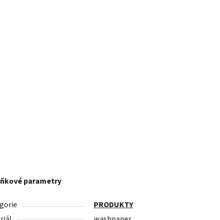
ňkové parametry
gorie
PRODUKTY
riál
washpaper