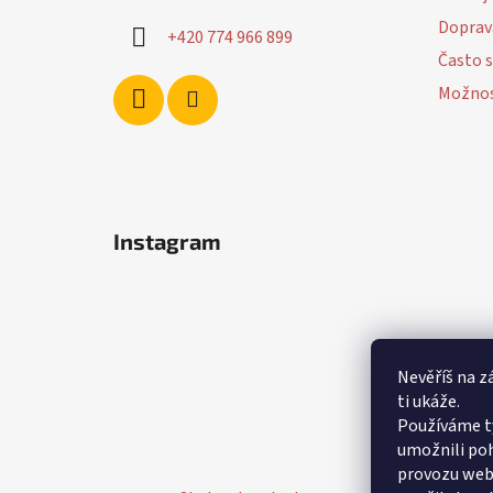
Doprav
+420 774 966 899
Často s
Možnos
Instagram
Nevěříš na z
ti ukáže.
Používáme t
umožnili poh
provozu webu