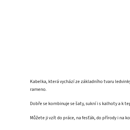
Kabelka, která vychází ze základního tvaru ledvinky
rameno.
Dobře se kombinuje se šaty, sukní i s kalhoty a k t
Můžete ji vzít do práce, na fesťák, do přírody i na 