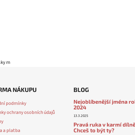
sky modrá
Červená
Horčicová
Sahara
Korálová
Fialová
RMA NÁKUPU
BLOG
Nejoblíbenější jména r
ní podmínky
2024
ky ochrany osobních údajů
13.3.2025
ny
Pravá ruka v karmí dílně
Chceš to být ty?
a a platba