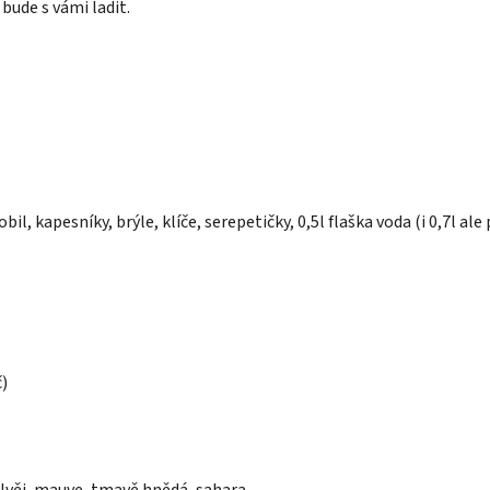
 bude s vámi ladit.
, kapesníky, brýle, klíče, serepetičky, 0,5l flaška voda (i 0,7l ale
)
šalvěj, mauve, tmavě hnědá, sahara