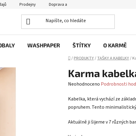
dajů
Prodejny
Doprava a platba
Často se nás ptáte / FA
OBALY
WASHPAPER
ŠTÍTKY
O KARMĚ
Domů
/
PRODUKTY
/
TAŠKY A KABELKY
/
K
Karma kabelk
Průměrné
Neohodnoceno
Podrobnosti hod
hodnocení
Kabelka, která vychází ze základ
produktu
popruhem. Tento minimalistický k
je
0,0
Aktuálně ji šijeme v 7 různých ba
z
5