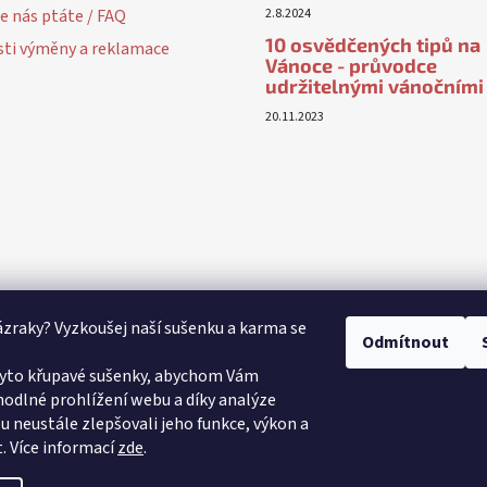
e nás ptáte / FAQ
2.8.2024
10 osvědčených tipů na
ti výměny a reklamace
Vánoce - průvodce
udržitelnými vánočními
20.11.2023
ázraky? Vyzkoušej naší sušenku a karma se
Odmítnout
yto křupavé sušenky, abychom Vám
odlné prohlížení webu a díky analýze
 neustále zlepšovali jeho funkce, výkon a
.
Více informací
zde
.