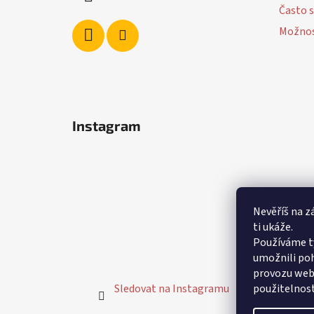
Často s
Možnos
Instagram
Nevěříš na z
ti ukáže.
Používáme t
umožnili poh
provozu webu
použitelnost
Sledovat na Instagramu