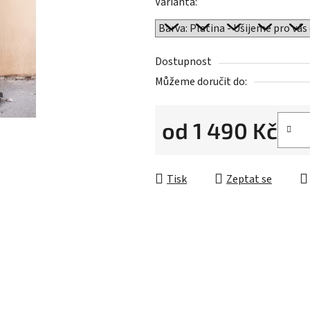
Varianta:
hvězdiček.
Dostupnost
Můžeme doručit do:
od
1 490 Kč
Měrná cena:
Tisk
Zeptat se