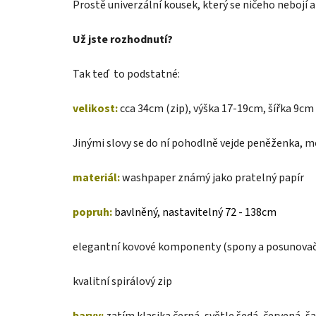
Prostě univerzální kousek, který se ničeho nebojí a
Už jste rozhodnutí?
Tak teď to podstatné:
velikost:
cca 34cm (zip), výška 17-19cm, šířka 9cm
Jinými slovy se do ní pohodlně vejde peněženka, mobil
materiál:
washpaper známý jako pratelný papír
popruh:
bavlněný, nastavitelný 72 - 138cm
elegantní kovové komponenty (spony a posunovač
kvalitní spirálový zip
barvy:
zatím klasika černá, světle šedá, červená, 