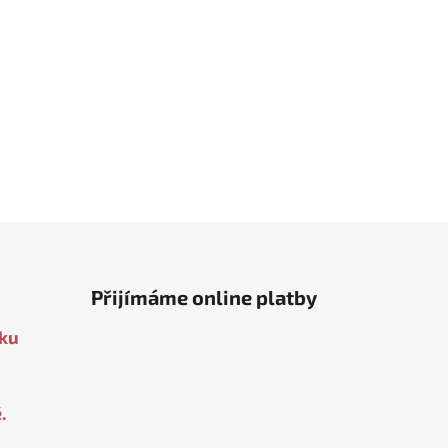
Žlutá
Khaki
Šalvějová
Pudrová růžová
Jemná béžová
Přijímáme online platby
oku
.