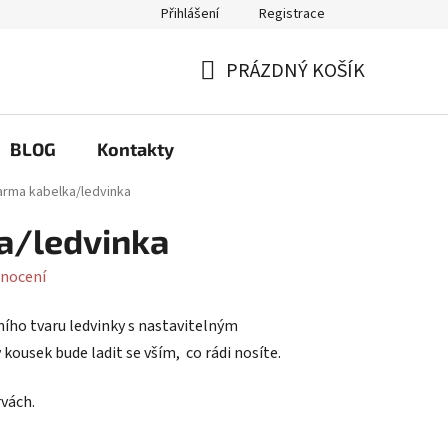
Přihlášení
Registrace
Q
Možnosti výměny a reklamace
PRÁZDNÝ KOŠÍK
NÁKUPNÍ
KOŠÍK
BLOG
Kontakty
arma kabelka/ledvinka
a/ledvinka
nocení
ního tvaru ledvinky s nastavitelným
ousek bude ladit se vším, co rádi nosíte.
rvách.