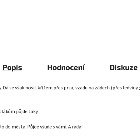
Popis
Hodnocení
Diskuze
. Dá se však nosit křížem přes prsa, vzadu na zádech (přes ledviny ;
eplákům půjde taky.
kolo do města. Půjde všude s vámi. A ráda!