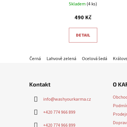
Skladem
(4 ks)
hodnocení
produktu
490 Kč
je
5,0
DETAIL
z
5
hvězdiček.
Černá
Lahvově zelená
Ocelová šedá
Králov
Z
á
Kontakt
O KA
p
a
Obchod
info
@
washyourkarma.cz
t
Podmín
í
+420 774 966 899
Prodej
Doprav
+420 774 966 899