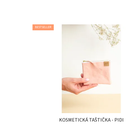
BESTSELLER
KOSMETICKÁ TAŠTIČKA - PIDI
Průměrné