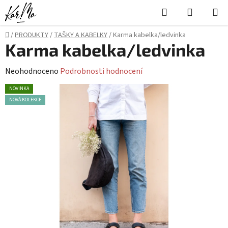
Přejít
Hledat
NÁKUPN
na
KOŠÍK
obsah
Domů
/
PRODUKTY
/
TAŠKY A KABELKY
/
Karma kabelka/ledvinka
Karma kabelka/ledvinka
Průměrné
Neohodnoceno
Podrobnosti hodnocení
hodnocení
NOVINKA
produktu
NOVÁ KOLEKCE
je
0,0
z
5
hvězdiček.