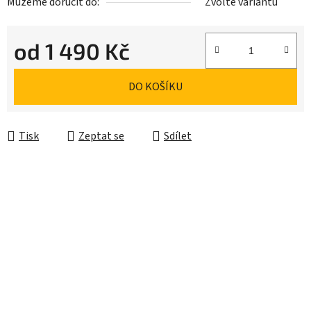
Můžeme doručit do:
Zvolte variantu
od
1 490 Kč
Měrná cena:
DO KOŠÍKU
Tisk
Zeptat se
Sdílet