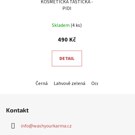
KOSMETICKÁ TAŠTIČKA -
PIDI
Průměrné
Skladem
(4 ks)
hodnocení
produktu
490 Kč
je
5,0
DETAIL
z
5
hvězdiček.
Černá
Lahvově zelená
Ocelová šedá
Král
Z
á
Kontakt
p
a
info
@
washyourkarma.cz
t