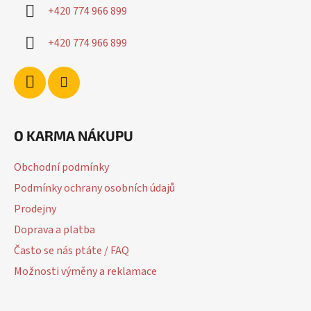
í
+420 774 966 899
+420 774 966 899
O KARMA NÁKUPU
Obchodní podmínky
Podmínky ochrany osobních údajů
Prodejny
Doprava a platba
Často se nás ptáte / FAQ
Možnosti výměny a reklamace