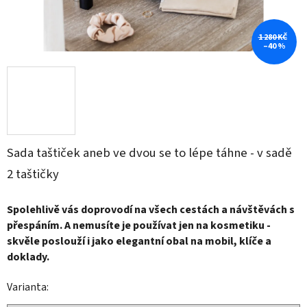
1 280 KČ
–40 %
Sada taštiček aneb ve dvou se to lépe táhne - v sadě
2 taštičky
Spolehlivě vás doprovodí na všech cestách a návštěvách s
přespáním. A nemusíte je používat jen na kosmetiku -
skvěle poslouží i jako elegantní obal na mobil, klíče a
doklady.
Varianta: