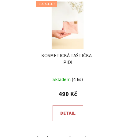
BESTSELLER
KOSMETICKÁ TAŠTIČKA -
PIDI
Průměrné
Skladem
(4 ks)
hodnocení
produktu
490 Kč
je
5,0
DETAIL
z
5
hvězdiček.