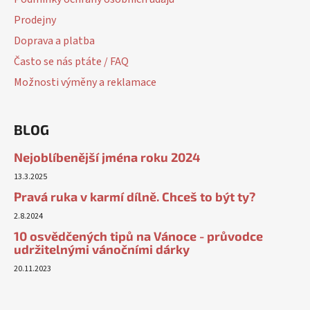
Prodejny
Doprava a platba
Často se nás ptáte / FAQ
Možnosti výměny a reklamace
BLOG
Nejoblíbenější jména roku 2024
13.3.2025
Pravá ruka v karmí dílně. Chceš to být ty?
2.8.2024
10 osvědčených tipů na Vánoce - průvodce
udržitelnými vánočními dárky
20.11.2023