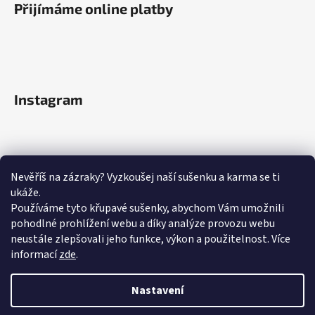
Přijímáme online platby
Instagram
Nevěříš na zázraky? Vyzkoušej naší sušenku a karma se ti
ukáže.
Používáme tyto křupavé sušenky, abychom Vám umožnili
pohodlné prohlížení webu a díky analýze provozu webu
neustále zlepšovali jeho funkce, výkon a použitelnost.
Více
informací
zde
.
Sledovat na Instagramu
Nastavení