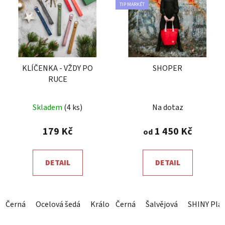
TIP MARKÉT
KLÍČENKA - VŽDY PO
SHOPER
RUCE
Průměrné
Průměrné
Skladem
(4 ks)
Na dotaz
hodnocení
hodnocení
produktu
produktu
179 Kč
1 450 Kč
od
je
je
5,0
5,0
DETAIL
DETAIL
z
z
5
5
hvězdiček.
hvězdiček.
Černá
Ocelová šedá
Královsky modrá
Černá
Šalvějová
Červená
SHINY Plat
Horčico