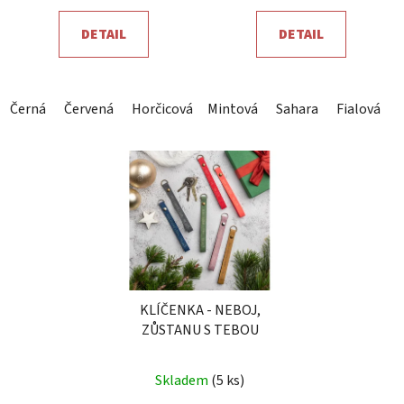
5,0
5,0
DETAIL
DETAIL
z
z
5
5
hvězdiček.
hvězdiček.
Černá
Červená
Horčicová
Mintová
Sahara
Khaki
Sahara
Tmavě hněd
Fialová
KLÍČENKA - NEBOJ,
ZŮSTANU S TEBOU
Skladem
(5 ks)