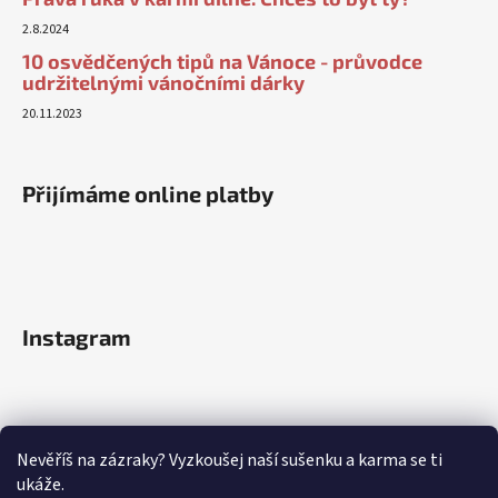
2.8.2024
10 osvědčených tipů na Vánoce - průvodce
udržitelnými vánočními dárky
20.11.2023
Přijímáme online platby
Instagram
Nevěříš na zázraky? Vyzkoušej naší sušenku a karma se ti
ukáže.