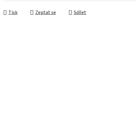
Měrná cena:
Tisk
Zeptat se
Sdílet