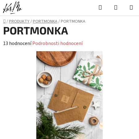
Přejít
Hledat
NÁKUPN
na
KOŠÍK
obsah
Domů
/
PRODUKTY
/
PORTMONKA
/
PORTMONKA
PORTMONKA
Průměrné
13 hodnocení
Podrobnosti hodnocení
hodnocení
produktu
je
4,8
z
5
hvězdiček.