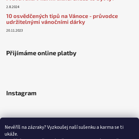
2.8.2024
10 osvědčených tipů na Vánoce - průvodce
udržitelnými vánočními dárky
20.11.2023
Přijímáme online platby
Instagram
Nevěříš na zázraky? Vyzkoušej naší sušenku a karma se ti
ukáže.