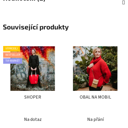
Související produkty
VÝPRODEJ
BESTSELLER
TIP MARKÉT
SHOPER
OBAL NA MOBIL
Průměrné
Průměrné
Na dotaz
Na přání
hodnocení
hodnocení