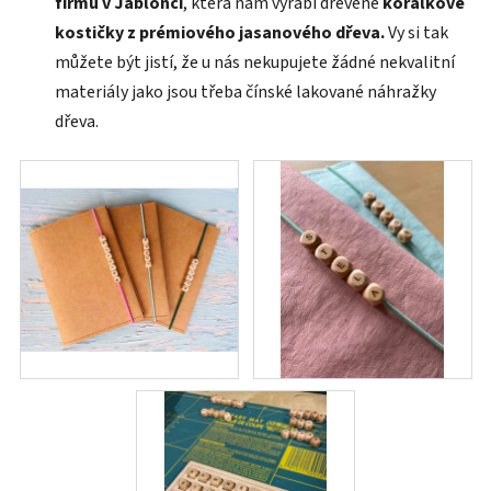
firmu v Jablonci
, která nám vyrábí dřevěné
korálkové
kostičky z prémiového jasanového dřeva.
Vy si tak
můžete být jistí, že u nás nekupujete žádné nekvalitní
materiály jako jsou třeba čínské lakované náhražky
dřeva.