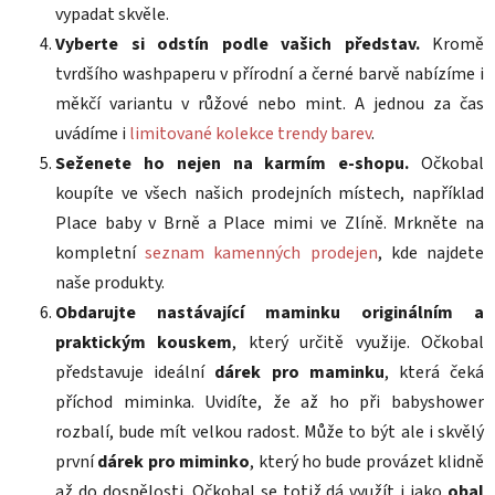
vypadat skvěle.
Vyberte si odstín podle vašich představ.
Kromě
tvrdšího washpaperu v přírodní a černé barvě nabízíme i
měkčí variantu v růžové nebo mint. A jednou za čas
uvádíme i
limitované kolekce trendy barev
.
Seženete ho nejen na karmím e-shopu.
Očkobal
koupíte ve všech našich prodejních místech, například
Place baby v Brně a Place mimi ve Zlíně. Mrkněte na
kompletní
seznam kamenných prodejen
, kde najdete
naše produkty.
Obdarujte nastávající maminku originálním a
praktickým kouskem
, který určitě využije. Očkobal
představuje ideální
dárek pro maminku
, která čeká
příchod miminka. Uvidíte, že až ho při babyshower
rozbalí, bude mít velkou radost. Může to být ale i skvělý
první
dárek pro miminko
, který ho bude provázet klidně
až do dospělosti. Očkobal se totiž dá využít i jako
obal