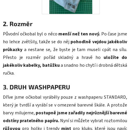
2.
Rozměr
Původní očkobal byl o něco
menší než ten nový.
Po čase jsme
ho lehce zvětšily, takže se do něj
pohodlně vejdou jakékoliv
průkazky
a nestane se, že byste je tam museli cpát na sílu.
Přesto je rozměr pořád skladný a hravě ho
uložíte do
jakékoliv kabelky, batůžku
a snadno ho chytí i drobná dětská
ručka.
3. DRUH WASHPAPERU
Dříve jsme očkobal vyráběly pouze z washpaperu STANDARD,
který je tvrdší a vyrábí se v omezené barevné škále. A protože
barvy milujeme,
postupně jsme zařadily nejrůznější barevné
odstíny pratelného papíru.
Nyní si můžete vybrat roztomilou
růžovou
pro holky i trendy
mint
pro kluky, které jsou navíc