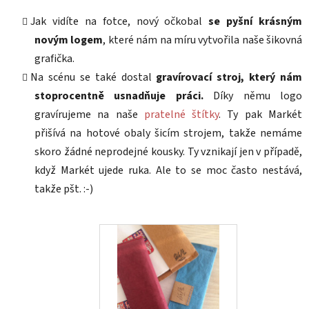
Jak vidíte na fotce, nový očkobal
se pyšní krásným
novým logem
, které nám na míru vytvořila naše šikovná
grafička.
Na scénu se také dostal
gravírovací stroj, který nám
stoprocentně usnadňuje práci.
Díky němu logo
gravírujeme na naše
pratelné štítky
. Ty pak Markét
přišívá na hotové obaly šicím strojem, takže nemáme
skoro žádné neprodejné kousky. Ty vznikají jen v případě,
když Markét ujede ruka. Ale to se moc často nestává,
takže pšt. :-)