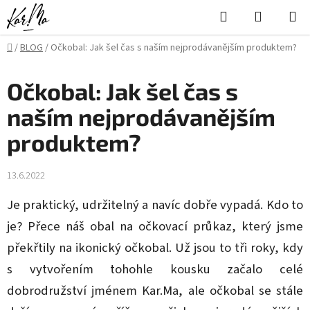
Přejít
Hledat
NÁKUPN
na
KOŠÍK
obsah
Domů
/
BLOG
/
Očkobal: Jak šel čas s naším nejprodávanějším produktem?
Očkobal: Jak šel čas s
naším nejprodávanějším
produktem?
13.6.2022
Je praktický, udržitelný a navíc dobře vypadá. Kdo to
je? Přece náš obal na očkovací průkaz, který jsme
překřtily na ikonický očkobal. Už jsou to tři roky, kdy
s vytvořením tohohle kousku začalo celé
dobrodružství jménem Kar.Ma, ale očkobal se stále