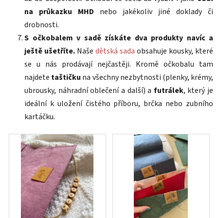
na průkazku MHD
nebo jakékoliv jiné doklady či
drobnosti.
S očkobalem v sadě získáte dva produkty navíc a
ještě ušetříte.
Naše
dětská sada
obsahuje kousky, které
se u nás prodávají nejčastěji. Kromě očkobalu tam
najdete
taštičku
na všechny nezbytnosti (plenky, krémy,
ubrousky, náhradní oblečení a další) a
futrálek
, který je
ideální k uložení čistého příboru, brčka nebo zubního
kartáčku.