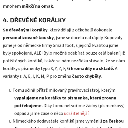
mnohem
měkčí na omak.
4. DŘEVĚNÉ KORÁLKY
Se dřevěnými korálky
, který dělají z očkobalů dokonale
personalizované kousky
, jsme se docela natrápily. Kupovaly
jsme je od německé firmy Small foot, s jejichž kvalitou jsme
byly spokojené, ALE! Bylo možné odebírat pouze celá balení již
potištěných korálků, takže se nám nezřídka stávalo, že se nám
korálky s písmenky typu X, Y, Z, F, G
hromadily na skladě.
A
varianty s A, E, I, K, M, P pro změnu
často chyběly.
Tomu učinil přítrž milovaný gravírovací stroj, kterým
vypalujeme na korálky ta písmenka, která zrovna
potřebujeme.
Díky tomu netvoříme žádný (písmenkový)
odpad a jsme zase o něco
udržitelnější
.
Německého dodavatele korálků jsme vyměnili
za českou