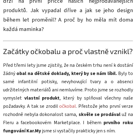
drží na první příčce našich nejprodávanějších
produktů. Jak vypadal dříve a jak se jeho design
během let proměnil? A proč by ho měla mít doma
každá maminka?
Začátky očkobalu a proč vlastně vznikl?
Před třemi lety jsme zjistily, že na českém trhu není k dostání
žádný
obal na dětské doklady, který by se nám líbil.
Byly to
samé infantilní potisky, nevyhovující tvary a o absenci
udržitelných materiálů ani nemluvíme. Proto jsme se rozhodly
vymyslet
vlastní produkt
, který by splňoval všechny naše
požadavky. A tak se zrodil
očkobal
. Přestože jeho první verze
rozhodně nebyla dokonalost sama,
skvěle se prodával
už na
Fleru a facebookovém Marketplace. I během
prvního roku
fungování Kar.My
jsme si vystačily prakticky jen s ním.