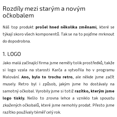
Rozdíly mezi starým a novým
očkobalem
Náš top produkt
prošel hned několika změnami
, které se
týkají skoro všech komponentů. Tak se na to pojďme mrknout
do dopodrobna.
1. LOGO
Jako malá začínající firma jsme neměly tolik prostředků, takže
si logo vzala na starosti Karča a vytvořila ho v programu
Malování.
Ano, bylo to trochu retro
, ale někde jsme začít
musely. Retro byl i způsob, jakým jsme ho dostávaly na
samotný očkobal. Vyrobily jsme si totiž
razítko, kterým jsme
logo tiskly.
Nešlo to zrovna lehce a vzniklo tak spoustu
zkažených očkobalů, které jsme nemohly prodat. Přesto jsme
razítko používaly téměř celý rok.