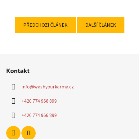
PŘEDCHOZÍ ČLÁNEK
DALŠÍ ČLÁNEK
Z
á
Kontakt
p
a
info
@
washyourkarma.cz
t
í
+420 774 966 899
+420 774 966 899