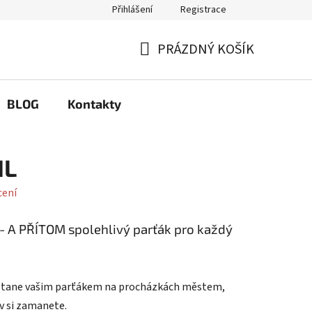
Přihlášení
Registrace
Q
Možnosti výměny a reklamace
PRÁZDNÝ KOŠÍK
NÁKUPNÍ
KOŠÍK
BLOG
Kontakty
IL
cení
A PŘÍTOM spolehlivý parťák pro každý
al stane vašim parťákem na procházkách městem,
iv si zamanete.