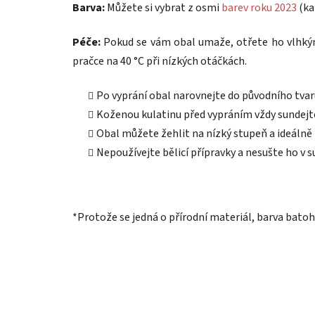
Barva:
Můžete si vybrat z osmi
barev roku 2023
(ka
Péče:
Pokud se vám obal umaže, otřete ho vlhkým
pračce na 40 °C při nízkých otáčkách.
Po vyprání obal narovnejte do původního tvar
Koženou kulatinu před vypráním vždy sundejte
Obal můžete žehlit na nízký stupeň a ideálně 
Nepoužívejte bělicí přípravky a nesušte ho v s
*Protože se jedná o přírodní materiál, barva batoh