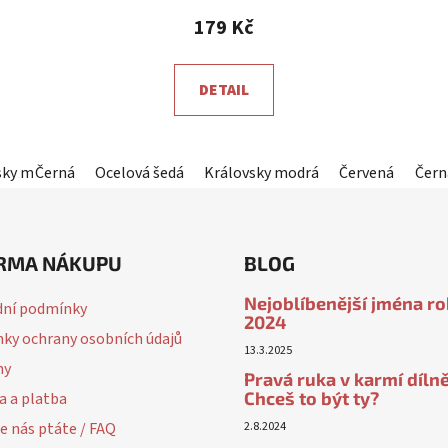
179 Kč
DETAIL
sky modrá
Černá
Červená
Ocelová šedá
Horčicová
Královsky modrá
Sahara
Korálová
Červená
Fialová
Horč
Čern
RMA NÁKUPU
BLOG
Nejoblíbenější jména r
ní podmínky
2024
ky ochrany osobních údajů
13.3.2025
ny
Pravá ruka v karmí dílně
Chceš to být ty?
a a platba
e nás ptáte / FAQ
2.8.2024