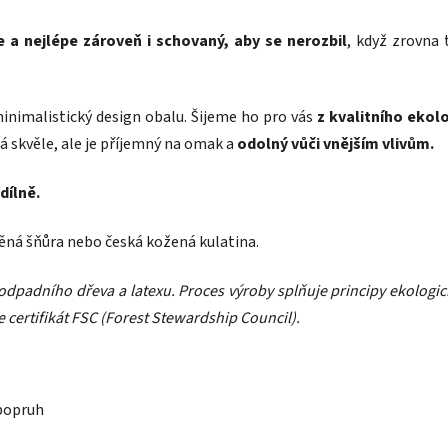
 a nejlépe zároveň i schovaný, aby se nerozbil
, když zrovna
minimalistický design obalu. Šijeme ho pro vás
z kvalitního ekol
á skvěle, ale je příjemný na omak a
odolný vůči vnějším vlivům.
dílně.
ěná šňůra nebo česká kožená kulatina.
 odpadního dřeva a latexu. Proces výroby splňuje principy ekolog
 certifikát FSC (Forest Stewardship Council).
 popruh