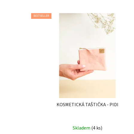
BESTSELLER
KOSMETICKÁ TAŠTIČKA - PIDI
Průměrné
Skladem
(4 ks)
hodnocení