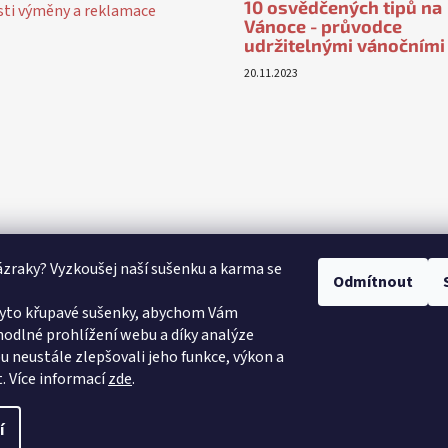
10 osvědčených tipů na
ti výměny a reklamace
Vánoce - průvodce
udržitelnými vánočními
20.11.2023
ázraky? Vyzkoušej naší sušenku a karma se
Odmítnout
yto křupavé sušenky, abychom Vám
odlné prohlížení webu a díky analýze
 neustále zlepšovali jeho funkce, výkon a
.
Více informací
zde
.
í