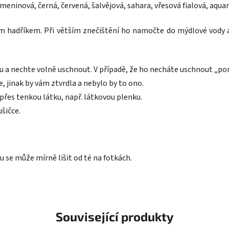
meninová, černá, červená, šalvějová, sahara, vřesová fialová, aquam
 hadříkem. Při větším znečištění ho namočte do mýdlové vody a
u a nechte volně uschnout. V případě, že ho necháte uschnout „po
, jinak by vám ztvrdla a nebylo by to ono.
přes tenkou látku, např. látkovou plenku.
ušičce.
u se může mírně lišit od té na fotkách.
Související produkty