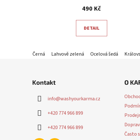
produktu
490 Kč
je
5,0
DETAIL
z
5
hvězdiček.
Černá
Lahvově zelená
Ocelová šedá
Králov
Z
á
Kontakt
O KA
p
a
Obchod
info
@
washyourkarma.cz
t
Podmín
í
+420 774 966 899
Prodej
Doprav
+420 774 966 899
Často s