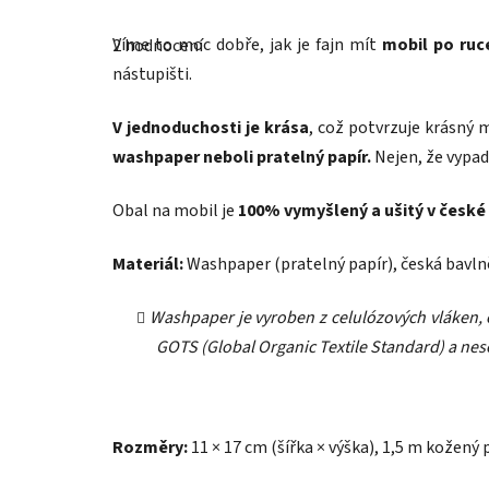
Průměrné
hodnocení
Víme to moc dobře, jak je fajn mít
mobil po ruce
2 hodnocení
produktu
je
nástupišti.
5,0
z
5
V jednoduchosti je krása
, což potvrzuje krásný 
hvězdiček.
washpaper neboli pratelný papír.
Nejen, že vypad
Obal na mobil je
100% vymyšlený a ušitý v české 
Materiál:
Washpaper (pratelný papír), česká bavln
Washpaper je vyroben z celulózových vláken,
GOTS (Global Organic Textile Standard) a nese
Rozměry:
11
× 17 cm (šířka × výška), 1,5 m kožený