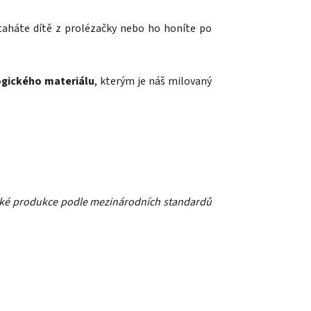
 taháte dítě z prolézačky nebo ho honíte po
ogického materiálu
, kterým je náš milovaný
ické produkce podle mezinárodních standardů