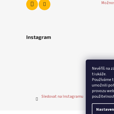
Možnos
Instagram
Nevěříš na z
ti ukáže.
Používáme t
umožnili poh
provozu webu
Sledovat na Instagramu
použitelnost
Nastaven