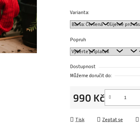
hvězdiček.
Varianta:
Popruh
Dostupnost
Můžeme doručit do:
990 Kč
Měrná cena:
Tisk
Zeptat se