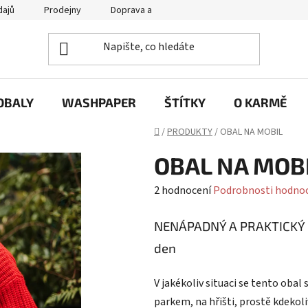
dajů
Prodejny
Doprava a platba
Často se nás ptáte / FA
OBALY
WASHPAPER
ŠTÍTKY
O KARMĚ
Domů
/
PRODUKTY
/
OBAL NA MOBIL
OBAL NA MOB
Průměrné
2 hodnocení
Podrobnosti hodno
hodnocení
NENÁPADNÝ A PRAKTICKÝ - 
produktu
je
den
5,0
z
V jakékoliv situaci se tento ob
5
parkem, na hřišti, prostě kdekol