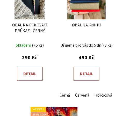
OBAL NA OČKOVACÍ
OBAL NA KNIHU
PRŮKAZ - ČERNÝ
Průměrné
Průměrné
Skladem
(>5 ks)
Ušijeme pro vás do 5 dní
(3 ks)
hodnocení
hodnocení
produktu
produktu
390 Kč
490 Kč
je
je
5,0
5,0
DETAIL
DETAIL
z
z
5
5
hvězdiček.
hvězdiček.
Černá
Červená
Horčicová
VÝPRODEJ
BESTSELLER