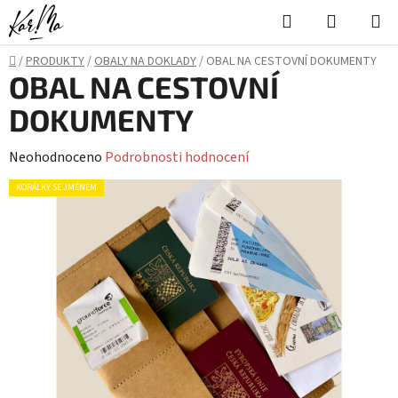
Přejít
Hledat
NÁKUPN
na
KOŠÍK
obsah
Domů
/
PRODUKTY
/
OBALY NA DOKLADY
/
OBAL NA CESTOVNÍ DOKUMENTY
OBAL NA CESTOVNÍ
DOKUMENTY
Průměrné
Neohodnoceno
Podrobnosti hodnocení
hodnocení
KORÁLKY SE JMÉNEM
produktu
je
0,0
z
5
hvězdiček.