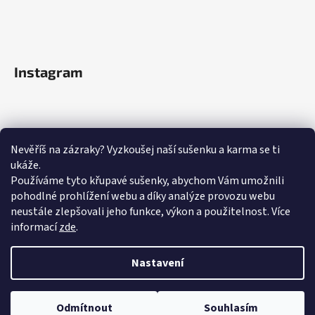
Instagram
Nevěříš na zázraky? Vyzkoušej naší sušenku a karma se ti
ukáže.
Používáme tyto křupavé sušenky, abychom Vám umožnili
pohodlné prohlížení webu a díky analýze provozu webu
neustále zlepšovali jeho funkce, výkon a použitelnost.
Více
informací
zde
.
Sledovat na Instagramu
Nastavení
Odmítnout
Souhlasím
Vytvořil Shoptet