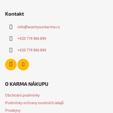
Z
á
Kontakt
p
a
info
@
washyourkarma.cz
t
í
+420 774 966 899
+420 774 966 899
O KARMA NÁKUPU
Obchodní podmínky
Podmínky ochrany osobních údajů
Prodejny