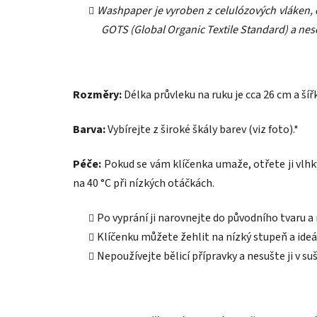
Washpaper je vyroben z celulózových vláken,
GOTS (Global Organic Textile Standard) a nese
Rozměry:
Délka průvleku na ruku je cca 26 cm a šířk
Barva:
Vybírejte z široké škály barev (viz foto).*
Péče:
Pokud se vám klíčenka umaže, otřete ji vlhk
na 40 °C při nízkých otáčkách.
Po vyprání ji narovnejte do původního tvaru a
Klíčenku můžete žehlit na nízký stupeň a ideá
Nepoužívejte bělicí přípravky a nesušte ji v suš