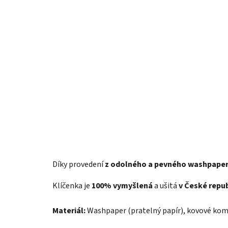
Díky provedení
z odolného a pevného washpape
Klíčenka je
100% vymyšlená
a ušitá
v České repub
Materiál:
Washpaper (pratelný papír), kovové ko