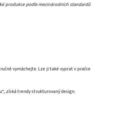
ické produkce podle mezinárodních standardů
učně vymáchejte. Lze ji také vyprat v pračce
u“, získá trendy strukturovaný design.