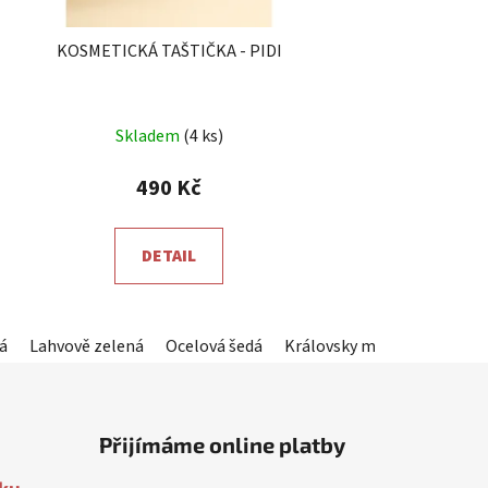
KOSMETICKÁ TAŠTIČKA - PIDI
Průměrné
Skladem
(4 ks)
hodnocení
produktu
490 Kč
je
5,0
DETAIL
z
5
hvězdiček.
á
eninová (tmavě šedá)
Lahvově zelená
Ocelová šedá
Aquamarine (zelenotyrkysová)
Královsky modrá
Červen
Světle
Přijímáme online platby
oku