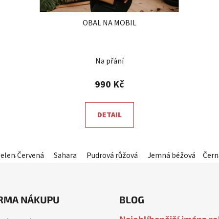
OBAL NA MOBIL
Průměrné
Na přání
hodnocení
produktu
990 Kč
je
5,0
DETAIL
z
5
hvězdiček.
zelená
Červená
Sahara
Pudrová růžová
Jemná béžová
Čern
Kam
RMA NÁKUPU
BLOG
Nejoblíbenější jména r