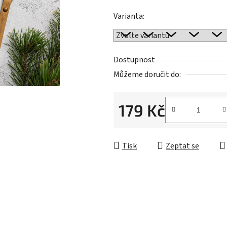
hvězdiček.
Varianta:
Dostupnost
Můžeme doručit do:
179 Kč
Měrná cena:
Tisk
Zeptat se