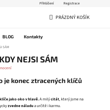
Přihlášení
Registrace
Q
Možnosti výměny a reklamace
PRÁZDNÝ KOŠÍK
NÁKUPNÍ
KOŠÍK
BLOG
Kontakty
SI SÁM
IKDY NEJSI SÁM
nocení
o je konec ztracených klíčů
klíče jako oko v hlavě.
A milý
citát
, který jsme na
dycky
zvedne náladu
a určitě i karmu.