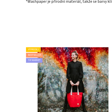
*Washpaper je přírodní materiál, takže se barvy kl
VÝPRODEJ
BESTSELLER
TIP MARKÉT