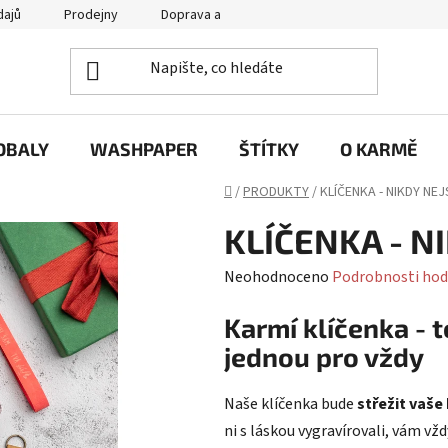
dajů
Prodejny
Doprava a platba
Často se nás ptáte / FA
OBALY
WASHPAPER
ŠTÍTKY
O KARMĚ
Domů
/
PRODUKTY
/
KLÍČENKA - NIKDY NEJ
KLÍČENKA - N
Průměrné
Neohodnoceno
Podrobnosti hod
hodnocení
Karmí klíčenka - t
produktu
jednou pro vždy
je
0,0
Naše klíčenka bude
střežit vaše 
z
ni s láskou vygravírovali, vám vž
5