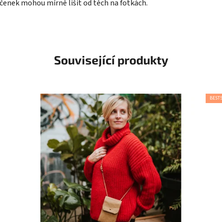
íčenek mohou mírně lišit od těch na fotkách.
Související produkty
BEST