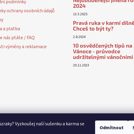
ní podmínky
2024
ky ochrany osobních údajů
13.3.2025
ny
Pravá ruka v karmí dílně
Chceš to být ty?
a a platba
e nás ptáte / FAQ
2.8.2024
10 osvědčených tipů na
ti výměny a reklamace
Vánoce - průvodce
udržitelnými vánočními
20.11.2023
ázraky? Vyzkoušej naší sušenku a karma se
Odmítnout