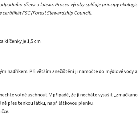
 odpadního dřeva a latexu. Proces výroby splňuje principy ekolog
 certifikát FSC (Forest Stewardship Council).
a klíčenky je 1,5 cm.
ým hadříkem. Při větším znečištění ji namočte do mýdlové vody a r
 nechte volně uschnout. V případě, že ji necháte vysušit „zmačkano
lně přes tenkou látku, např. látkovou plenku.
ičce.