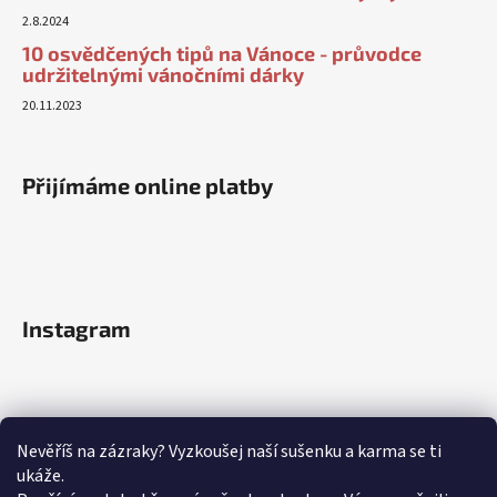
2.8.2024
10 osvědčených tipů na Vánoce - průvodce
udržitelnými vánočními dárky
20.11.2023
Přijímáme online platby
Instagram
Nevěříš na zázraky? Vyzkoušej naší sušenku a karma se ti
ukáže.