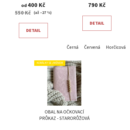
produktu
produktu
400 Kč
790 Kč
od
je
je
550 Kč
(až –27 %)
5,0
5,0
DETAIL
z
z
DETAIL
5
5
hvězdiček.
hvězdiček.
Černá
Červená
Horčicová
KORÁLKY SE JMÉNEM
OBAL NA OČKOVACÍ
PRŮKAZ - STARORŮŽOVÁ
Průměrné