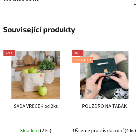
Související produkty
AKCE
AKCE
BESTSELLER
SADA VRECEK od 2ks
POUZDRO NA TABÁK
Průměrné
Průměrné
Skladem
(2 ks)
Ušijeme pro vás do 5 dní
(4 ks)
hodnocení
hodnocení