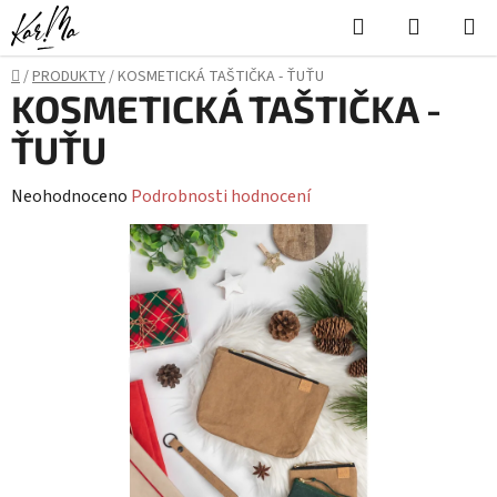
Přejít
Hledat
NÁKUPN
na
KOŠÍK
obsah
Domů
/
PRODUKTY
/
KOSMETICKÁ TAŠTIČKA - ŤUŤU
KOSMETICKÁ TAŠTIČKA -
ŤUŤU
Průměrné
Neohodnoceno
Podrobnosti hodnocení
hodnocení
produktu
je
0,0
z
5
hvězdiček.