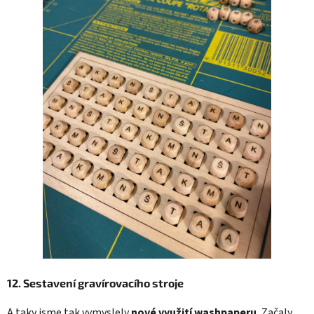
12. Sestavení gravírovacího stroje
A taky jsme tak vymyslely
nové využití washpaperu.
Začaly