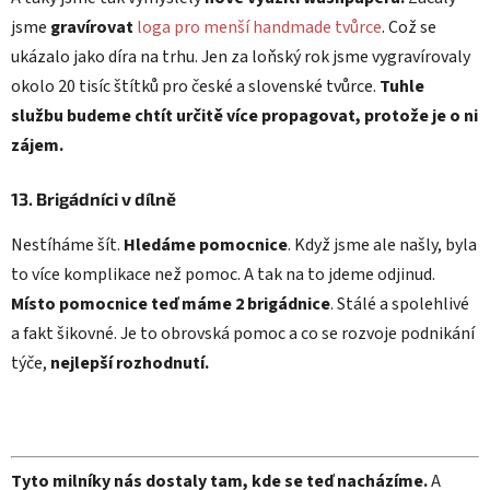
jsme
gravírovat
loga pro menší handmade tvůrce
. Což se
ukázalo jako díra na trhu. Jen za loňský rok jsme vygravírovaly
okolo 20 tisíc štítků pro české a slovenské tvůrce.
Tuhle
službu budeme chtít určitě více propagovat, protože je o ni
zájem.
13. Brigádníci v dílně
Nestíháme šít.
Hledáme pomocnice
. Když jsme ale našly, byla
to více komplikace než pomoc. A tak na to jdeme odjinud.
Místo pomocnice teď máme 2 brigádnice
. Stálé a spolehlivé
a fakt šikovné. Je to obrovská pomoc a co se rozvoje podnikání
týče,
nejlepší rozhodnutí.
Tyto milníky nás dostaly tam, kde se teď nacházíme.
A