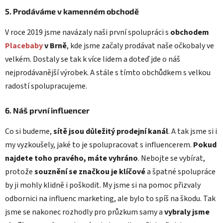
5. Prodáváme v kamenném obchodě
V roce 2019 jsme navázaly naši první spolupráci s
obchodem
Placebaby
v Brně
, kde jsme začaly prodávat naše očkobaly ve
velkém. Dostaly se tak k více lidem a doteď jde o náš
nejprodávanější výrobek. A stále s tímto obchůdkem s velkou
radostí spolupracujeme.
6. Náš první influencer
Co si budeme,
sítě jsou důležitý prodejní kanál
. A tak jsme si i
my vyzkoušely, jaké to je spolupracovat s influencerem.
Pokud
najdete toho pravého, máte vyhráno
. Nebojte se vybírat,
protože
souznění se značkou je klíčové
a špatné spolupráce
by ji mohly klidně i poškodit. My jsme si na pomoc přizvaly
odbornici na influenc marketing, ale bylo to spíš na škodu. Tak
jsme se nakonec rozhodly pro průzkum samy a
vybraly jsme