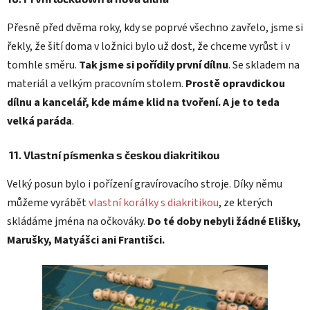
Přesně před dvěma roky, kdy se poprvé všechno zavřelo, jsme si
řekly, že šití doma v ložnici bylo už dost, že chceme vyrůst i v
tomhle směru.
Tak jsme si pořídily první dílnu
. Se skladem na
materiál a velkým pracovním stolem.
Prostě opravdickou
dílnu a kancelář, kde máme klid na tvoření. A je to teda
velká paráda
.
11.
Vlastní písmenka s českou diakritikou
Velký posun bylo i pořízení gravírovacího stroje. Díky němu
můžeme vyrábět
vlastní korálky s diakritikou
, ze kterých
skládáme jména na očkováky.
Do té doby nebyli žádné Elišky,
Marušky, Matyášci ani Františci.