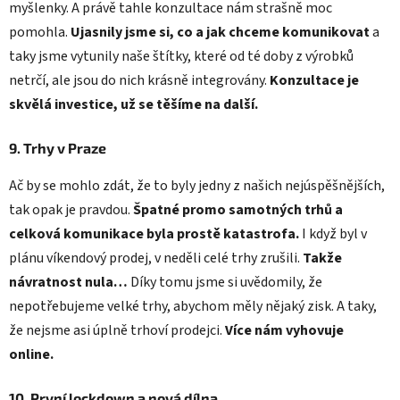
myšlenky. A právě tahle konzultace nám strašně moc
pomohla.
Ujasnily jsme si, co a jak chceme komunikovat
a
taky jsme vytunily naše štítky, které od té doby z výrobků
netrčí, ale jsou do nich krásně integrovány.
Konzultace je
skvělá investice, už se těšíme na další.
9. Trhy v Praze
Ač by se mohlo zdát, že to byly jedny z našich nejúspěšnějších,
tak opak je pravdou.
Špatné promo samotných trhů a
celková komunikace byla prostě katastrofa.
I když byl v
plánu víkendový prodej, v neděli celé trhy zrušili.
Takže
návratnost nula…
Díky tomu jsme si uvědomily, že
nepotřebujeme velké trhy, abychom měly nějaký zisk. A taky,
že nejsme asi úplně trhoví prodejci.
Více nám vyhovuje
online.
10. První lockdown a nová dílna