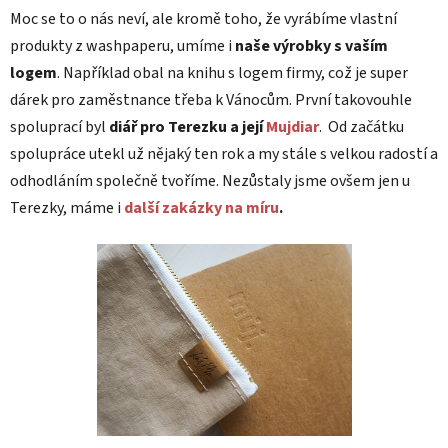
Moc se to o nás neví, ale kromě toho, že vyrábíme vlastní
produkty z washpaperu, umíme i
naše výrobky s vaším
logem
. Například obal na knihu s logem firmy, což je super
dárek pro zaměstnance třeba k Vánocům. První takovouhle
spoluprací byl
diář pro Terezku a její
Mujdiar
. Od začátku
spolupráce utekl už nějaký ten rok a my stále s velkou radostí a
odhodláním společně tvoříme. Nezůstaly jsme ovšem jen u
Terezky, máme i
další zakázky na míru
.