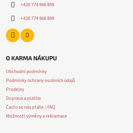
í
+420 774 966 899
+420 774 966 899
O KARMA NÁKUPU
Obchodní podmínky
Podmínky ochrany osobních údajů
Prodejny
Doprava a platba
Často se nás ptáte / FAQ
Možnosti výměny a reklamace