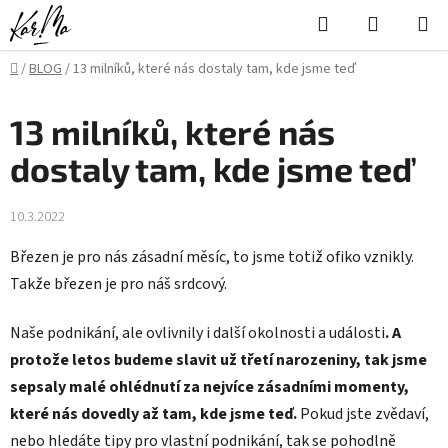
Přejít
Hledat
NÁKUPN
na
KOŠÍK
obsah
Domů
/
BLOG
/
13 milníků, které nás dostaly tam, kde jsme teď
13 milníků, které nás
dostaly tam, kde jsme teď
10.3.2022
Březen je pro nás zásadní měsíc, to jsme totiž ofiko vznikly.
Takže březen je pro náš srdcový.
Naše podnikání, ale ovlivnily i další okolnosti a události
. A
protože letos budeme slavit už třetí narozeniny, tak jsme
sepsaly malé ohlédnutí za nejvíce zásadními momenty,
které nás dovedly až tam, kde jsme teď.
Pokud jste zvědaví,
nebo hledáte tipy pro vlastní podnikání, tak se pohodlně