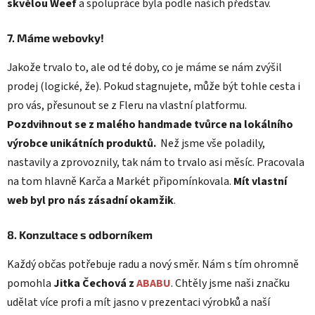
skvělou Weef
a spolupráce byla podle našich představ.
7. Máme webovky!
Jakože trvalo to, ale od té doby, co je máme se nám zvýšil
prodej (logické, že). Pokud stagnujete, může být tohle cesta i
pro vás, přesunout se z Fleru na vlastní platformu.
Pozdvihnout se z malého handmade tvůrce na lokálního
výrobce unikátních produktů.
Než jsme vše poladily,
nastavily a zprovoznily, tak nám to trvalo asi měsíc. Pracovala
na tom hlavně Karča a Markét připomínkovala.
Mít vlastní
web byl pro nás zásadní okamžik
.
8. Konzultace s odborníkem
Každý občas potřebuje radu a nový směr. Nám s tím ohromně
pomohla
Jitka Čechová z
ABABU
. Chtěly jsme naši značku
udělat více profi a mít jasno v prezentaci výrobků a naší