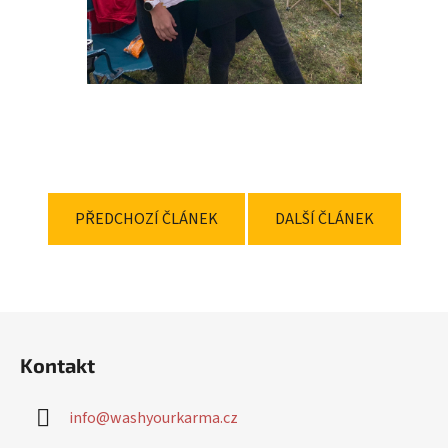
PŘEDCHOZÍ ČLÁNEK
DALŠÍ ČLÁNEK
Z
á
Kontakt
p
a
info
@
washyourkarma.cz
t