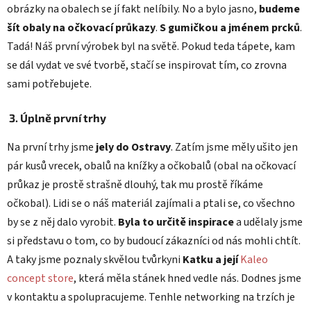
obrázky na obalech se jí fakt nelíbily. No a bylo jasno,
budeme
šít obaly na očkovací průkazy
.
S gumičkou a jménem prcků
.
Tadá! Náš první výrobek byl na světě. Pokud teda tápete, kam
se dál vydat ve své tvorbě, stačí se inspirovat tím, co zrovna
sami potřebujete.
3.
Úplně první trhy
Na první trhy jsme
jely do Ostravy
. Zatím jsme měly ušito jen
pár kusů vrecek, obalů na knížky a očkobalů (obal na očkovací
průkaz je prostě strašně dlouhý, tak mu prostě říkáme
očkobal). Lidi se o náš materiál zajímali a ptali se, co všechno
by se z něj dalo vyrobit.
Byla to určitě inspirace
a udělaly jsme
si představu o tom, co by budoucí zákazníci od nás mohli chtít.
A taky jsme poznaly skvělou tvůrkyni
Katku a její
Kaleo
concept store
, která měla stánek hned vedle nás. Dodnes jsme
v kontaktu a spolupracujeme. Tenhle networking na trzích je