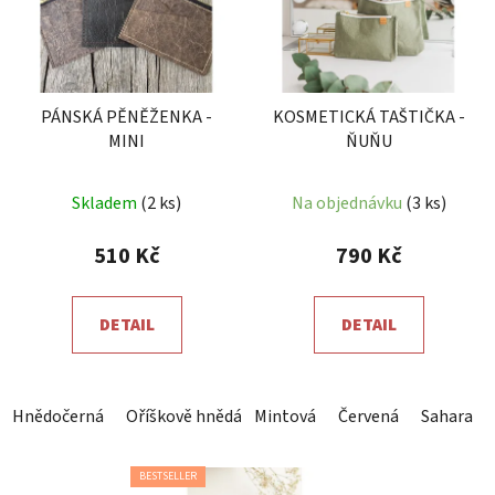
PÁNSKÁ PĚNĚŽENKA -
KOSMETICKÁ TAŠTIČKA -
MINI
ŇUŇU
Průměrné
Skladem
(2 ks)
Na objednávku
(3 ks)
hodnocení
produktu
510 Kč
790 Kč
je
5,0
DETAIL
DETAIL
z
5
hvězdiček.
Hnědočerná
Oříškově hnědá
Mintová
Červená
Sahara
BESTSELLER