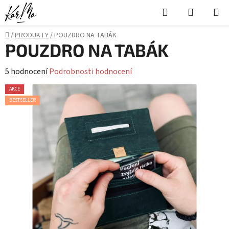
Přejít
Hledat
NÁKUPN
na
KOŠÍK
obsah
Domů
/
PRODUKTY
/
POUZDRO NA TABÁK
POUZDRO NA TABÁK
Průměrné
5 hodnocení
Podrobnosti hodnocení
hodnocení
AKCE
produktu
BESTSELLER
je
5,0
z
5
hvězdiček.