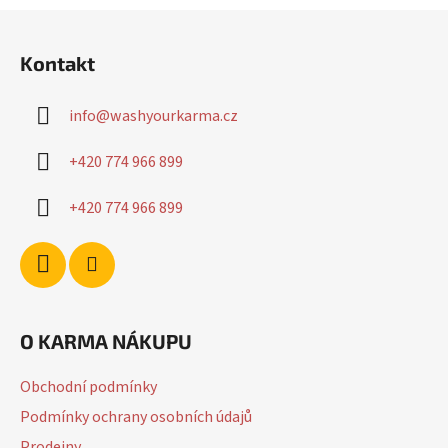
Z
á
Kontakt
p
a
info
@
washyourkarma.cz
t
í
+420 774 966 899
+420 774 966 899
O KARMA NÁKUPU
Obchodní podmínky
Podmínky ochrany osobních údajů
Prodejny