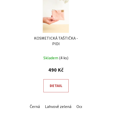
KOSMETICKÁ TAŠTIČKA -
PIDI
Průměrné
Skladem
(4 ks)
hodnocení
produktu
490 Kč
je
5,0
DETAIL
z
5
hvězdiček.
Černá
Lahvově zelená
Ocelová šedá
Král