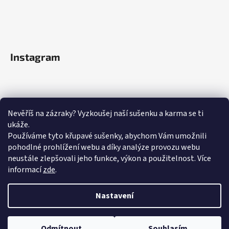
Instagram
Nevěříš na zázraky? Vyzkoušej naší sušenku a karma se ti
ukáže.
Používáme tyto křupavé sušenky, abychom Vám umožnili
pohodlné prohlížení webu a díky analýze provozu webu
neustále zlepšovali jeho funkce, výkon a použitelnost.
Více
informací
zde
.
Sledovat na Instagramu
Nastavení
Odmítnout
Souhlasím