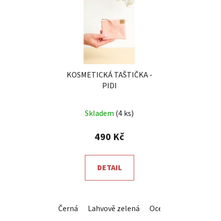
KOSMETICKÁ TAŠTIČKA -
PIDI
Průměrné
Skladem
(4 ks)
hodnocení
produktu
490 Kč
je
5,0
DETAIL
z
5
hvězdiček.
Černá
Lahvově zelená
Ocelová šedá
Král