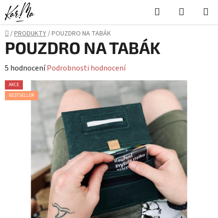
Přejít
Hledat
NÁKUPN
na
KOŠÍK
obsah
Domů
/
PRODUKTY
/
POUZDRO NA TABÁK
POUZDRO NA TABÁK
Průměrné
5 hodnocení
Podrobnosti hodnocení
hodnocení
AKCE
produktu
BESTSELLER
je
5,0
z
5
hvězdiček.