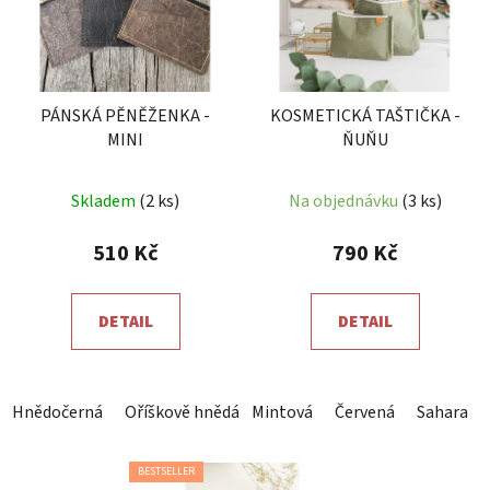
PÁNSKÁ PĚNĚŽENKA -
KOSMETICKÁ TAŠTIČKA -
MINI
ŇUŇU
Průměrné
Skladem
(2 ks)
Na objednávku
(3 ks)
hodnocení
produktu
510 Kč
790 Kč
je
5,0
DETAIL
DETAIL
z
5
hvězdiček.
Hnědočerná
Oříškově hnědá
Mintová
Červená
Sahara
BESTSELLER