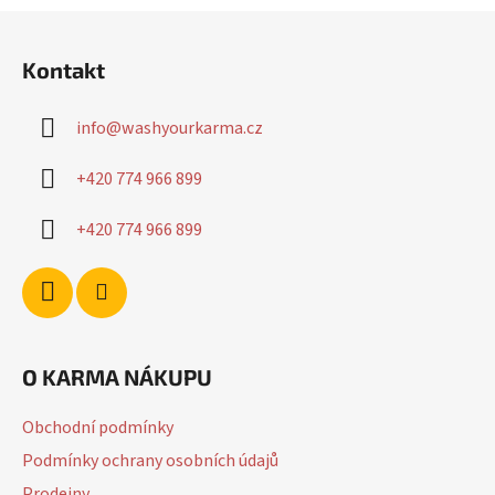
Z
á
Kontakt
p
a
info
@
washyourkarma.cz
t
í
+420 774 966 899
+420 774 966 899
O KARMA NÁKUPU
Obchodní podmínky
Podmínky ochrany osobních údajů
Prodejny