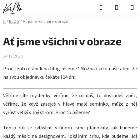
Přejít
Hledat
NÁKUPN
na
KOŠÍK
obsah
Domů
/
BLOG
/
Ať jsme všichni v obraze
Ať jsme všichni v obraze
24.11.2020
Proč tento článek na blog píšeme? Možná i jako naše alibi, že
na svou objednávku čekáte i 14 dní.
Věříme síle myšlenky; věříme, že co dáš, to dostaneš zpět;
věříme, že když zaseješ v hlavě malé semínko, může z něj
vyrůst velký silný strom. Proč to píšeme?
Tento rok je zvláštní, v únoru jsme plánovaly, jak budeme
každý měsíc na designovém, lokálním trhu, kde budeme lidi