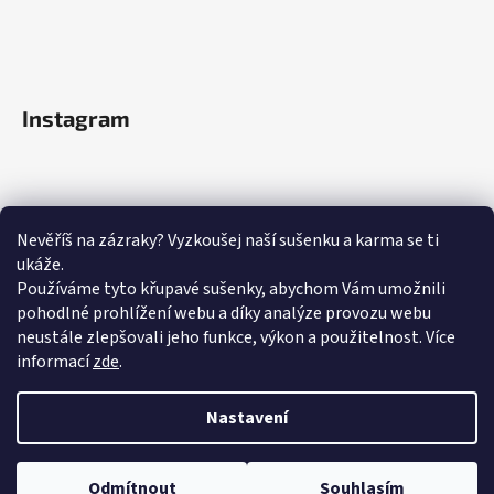
Instagram
Nevěříš na zázraky? Vyzkoušej naší sušenku a karma se ti
ukáže.
Používáme tyto křupavé sušenky, abychom Vám umožnili
pohodlné prohlížení webu a díky analýze provozu webu
neustále zlepšovali jeho funkce, výkon a použitelnost.
Více
informací
zde
.
Sledovat na Instagramu
Nastavení
Odmítnout
Souhlasím