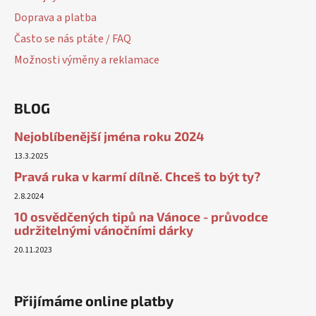
Doprava a platba
Často se nás ptáte / FAQ
Možnosti výměny a reklamace
BLOG
Nejoblíbenější jména roku 2024
13.3.2025
Pravá ruka v karmí dílně. Chceš to být ty?
2.8.2024
10 osvědčených tipů na Vánoce - průvodce
udržitelnými vánočními dárky
20.11.2023
Přijímáme online platby