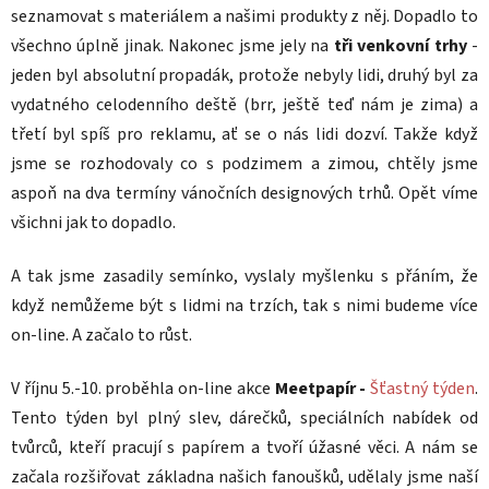
seznamovat s materiálem a našimi produkty z něj. Dopadlo to
všechno úplně jinak. Nakonec jsme jely na
tři venkovní trhy
-
jeden byl absolutní propadák, protože nebyly lidi, druhý byl za
vydatného celodenního deště (brr, ještě teď nám je zima) a
třetí byl spíš pro reklamu, ať se o nás lidi dozví. Takže když
jsme se rozhodovaly co s podzimem a zimou, chtěly jsme
aspoň na dva termíny vánočních designových trhů. Opět víme
všichni jak to dopadlo.
A tak jsme zasadily semínko, vyslaly myšlenku s přáním, že
když nemůžeme být s lidmi na trzích, tak s nimi budeme více
on-line. A začalo to růst.
V říjnu 5.-10. proběhla on-line akce
Meetpapír -
Šťastný týden
.
Tento týden byl plný slev, dárečků, speciálních nabídek od
tvůrců, kteří pracují s papírem a tvoří úžasné věci. A nám se
začala rozšiřovat základna našich fanoušků, udělaly jsme naší