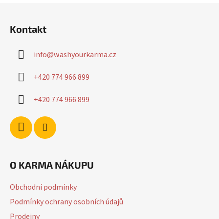
Z
á
Kontakt
p
a
info
@
washyourkarma.cz
t
í
+420 774 966 899
+420 774 966 899
O KARMA NÁKUPU
Obchodní podmínky
Podmínky ochrany osobních údajů
Prodejny