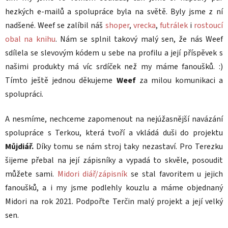
hezkých e-mailů a spolupráce byla na světě. Byly jsme z ní
nadšené. Weef se zalíbil náš
shoper
,
vrecka
,
futrálek
i
rostoucí
obal na knihu
. Nám se splnil takový malý sen, že nás Weef
sdílela se slevovým kódem u sebe na profilu a její příspěvek s
našimi produkty má víc srdíček než my máme fanoušků. :)
Tímto ještě jednou děkujeme
Weef
za milou komunikaci a
spolupráci.
A nesmíme, nechceme zapomenout na nejúžasnější navázání
spolupráce s Terkou, která tvoří a vkládá duši do projektu
Můjdiář.
Díky tomu se nám stroj taky nezastaví. Pro Terezku
šijeme přebal na její zápisníky a vypadá to skvěle, posoudit
můžete sami.
Midori diář/zápisník
se stal favoritem u jejich
fanoušků, a i my jsme podlehly kouzlu a máme objednaný
Midori na rok 2021. Podpořte Terčin malý projekt a její velký
sen.