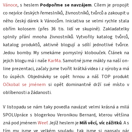
Vánoce
, s heslem
Podpořme se navzájem
. Cílem je propojit
co nejvíce českých řemeslníků, živnostníků, tvůrců a zakoupit u
něho český dárek k Vánocům. Iniciativa se velmi rychle stala
obřím kolosem (přes 36 tis. lidí ve skupině). Zakladatelky
splnily přání mnoha živnostníků. Vytvořily katalog tvůrců,
katalog produktů, aktivně blogují a sdílí jednotlivé tvůrce.
Jedou bomby. My smekáme pomyslný klobouček. Článek na
jejich blogu má i naše
KarMa
. Samotné jsme mákly na naší on-
line prezentaci, začaly jsme tvořit krátká videa i z výroby a má
to úspěch. Objednávky se opět hrnou a náš TOP produkt
Očkobal se jménem
si opět dominantně drží své místo v
oblíbenosti a žádanosti.
V listopadu se nám taky povedla navázat velmi krásná a milá
SPOLUpráce s blogerkou Veronikou Bernard, kterou většina
zná pod jménem
Weef
. Jejíž heslem je
Míň věcí, víc zážitků
. A s
tím my jsme ve velkém souladu, tak jsme si napsaly pár