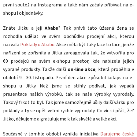
první soutěž na Instagramu a také nám začaly přibývat na e-
shopu i objednávky.
Znáte Jitku a její
Ababu
? Tak právě tato úžasná žena se
rozhodla udělat ve svém obchůdku prodejní akci, kterou
nazvala
Poklady u Ababu.
Akce měla být taky face to face, jenže
nařízení se zpřísnila a Jitka zareagovala tak, že vytvořila pro
60 prodejců na svém e-shopu prostor, kde nabízela jejich
vybrané produkty. Takže další
on-line akce
, která proběhla v
období 9.- 30. listopadu. První den akce způsobil kolaps na e-
shopu u Jitky. Než jsme se stihly podívat, jak vypadá
prezentace našich výrobků, tak se naše výrobky vyprodaly.
Takový frkot to byl. Tak jsme samozřejmě ušily další várku pro
poklady a ty se opět velmi rychle vyprodaly. Co víc si přát, že?
Jitko, děkujeme a gratulujeme k tak skvělé a velké akci.
Současně v tomhle období vznikla iniciativa
Darujeme české