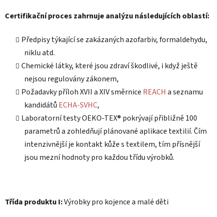
Certifikační proces zahrnuje analýzu následujících oblastí:
Předpisy týkající se zakázaných azofarbiv, formaldehydu,
niklu atd.
Chemické látky, které jsou zdraví škodlivé, i když ještě
nejsou regulovány zákonem,
Požadavky příloh XVII a XIV směrnice
REACH
a seznamu
kandidátů
ECHA-SVHC
,
Laboratorní testy OEKO-TEX® pokrývají přibližně 100
parametrů a zohledňují plánované aplikace textilií. Čím
intenzivnější je kontakt kůže s textilem, tím přísnější
jsou mezní hodnoty pro každou třídu výrobků.
Třída produktu I:
Výrobky pro kojence a malé děti