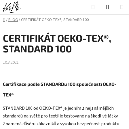
Přejít
Hledat
NÁKUPN
na
KOŠÍK
obsah
Domů
/
BLOG
/
CERTIFIKÁT OEKO-TEX®, STANDARD 100
CERTIFIKÁT OEKO-TEX®,
STANDARD 100
10.3.2021
Certifikace podle STANDARDu 100 společností OEKO-
TEX®
STANDARD 100 od OEKO-TEX® je jedním z nejznámějších
standardů na světě pro textilie testované na škodlivé látky.
Znamená důvěru zákazníků a vysokou bezpečnost produktu.