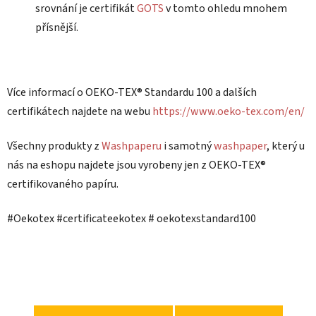
srovnání je certifikát
GOTS
v tomto ohledu mnohem
přísnější.
Více informací o OEKO-TEX® Standardu 100 a dalších
certifikátech najdete na webu
https://www.oeko-tex.com/en/
Všechny produkty z
Washpaperu
i samotný
washpaper
, který u
nás na eshopu najdete jsou vyrobeny jen z OEKO-TEX®
certifikovaného papíru.
#Oekotex #certificateekotex # oekotexstandard100