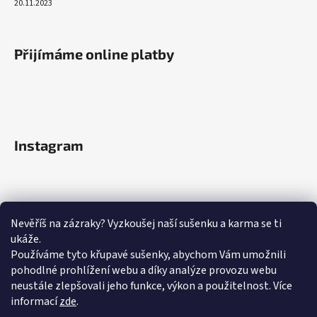
20.11.2023
Přijímáme online platby
Instagram
Nevěříš na zázraky? Vyzkoušej naší sušenku a karma se ti
ukáže.
Používáme tyto křupavé sušenky, abychom Vám umožnili
pohodlné prohlížení webu a díky analýze provozu webu
neustále zlepšovali jeho funkce, výkon a použitelnost.
Více
informací
zde
.