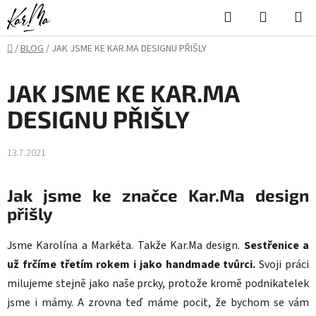
Přejít
Hledat
NÁKUPN
na
KOŠÍK
obsah
Domů
/
BLOG
/
JAK JSME KE KAR.MA DESIGNU PŘIŠLY
JAK JSME KE KAR.MA
DESIGNU PŘIŠLY
13.7.2021
Jak jsme ke značce Kar.Ma design
přišly
Jsme Karolína a Markéta. Takže Kar.Ma design.
Sestřenice a
už frčíme třetím rokem i jako handmade tvůrci.
Svoji práci
milujeme stejně jako naše prcky, protože kromě podnikatelek
jsme i mámy. A zrovna teď máme pocit, že bychom se vám