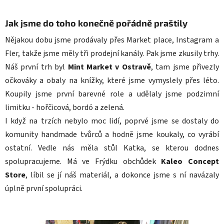
Jak jsme do toho konečně pořádně praštily
Nějakou dobu jsme prodávaly přes Market place, Instagram a
Fler, takže jsme měly tři prodejní kanály. Pak jsme zkusily trhy.
Náš první trh byl
Mint Market v Ostravě
, tam jsme přivezly
očkováky a obaly na knížky, které jsme vymyslely přes léto.
Koupily jsme první barevné role a udělaly jsme podzimní
limitku - hořčicová, bordó a zelená.
I když na trzích nebylo moc lidí, poprvé jsme se dostaly do
komunity handmade tvůrců a hodně jsme koukaly, co vyrábí
ostatní. Vedle nás měla stůl Katka, se kterou dodnes
spolupracujeme. Má ve Frýdku obchůdek
Kaleo Concept
Store
, líbil se jí náš materiál, a dokonce jsme s ní navázaly
úplně první spolupráci.