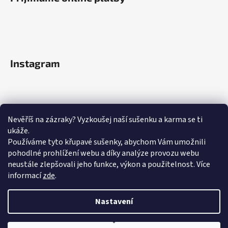
Instagram
Nevěříš na zázraky? Vyzkoušej naší sušenku a karma se ti
ukáže.
Používáme tyto křupavé sušenky, abychom Vám umožnili
pohodlné prohlížení webu a díky analýze provozu webu
neustále zlepšovali jeho funkce, výkon a použitelnost.
Více
informací
zde
.
Sledovat na Instagramu
Nastavení