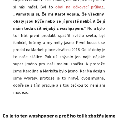
Nějakou dobu to sice trvalo, ale náš první výrobek
si nás našel. Byl to
obal na očkovací průkaz
..
„Pamatuju si, že mi Karol volala, že všechny
obaly jsou kýče nebo se jí prostě nelíbí. A že jí
mám teda ušít nějaký z washpaperu.”
No a bylo
to! Náš první produkt spatřil světlo světa, byl
funkční, krásný, a my měly jasno. První kousek se
prodal na Market place v květnu 2018. Od té doby je
to naše stálice. Pak už zbývalo jen najít nějaké
super jméno pro naši malou značku. A protože
jsme Karolína a Markéta bylo jasno. Kar.Ma design
jsme vybraly, protože je to hravé, dvojsmyslné,
dobře se s tím pracuje a s tou tečkou to není ani
moc ezo.
Co je to ten washpaper a proč ho tolik zbožňujeme