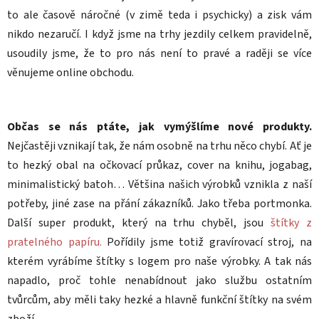
to ale časově náročné (v zimě teda i psychicky) a zisk vám
nikdo nezaručí. I když jsme na trhy jezdily celkem pravidelně,
usoudily jsme, že to pro nás není to pravé a raději se více
věnujeme online obchodu.
Občas se nás ptáte, jak vymýšlíme nové produkty.
Nejčastěji vznikají tak, že nám osobně na trhu něco chybí. Ať je
to hezký obal na očkovací průkaz, cover na knihu, jogabag,
minimalistický batoh… Většina našich výrobků vznikla z naší
potřeby, jiné zase na přání zákazníků. Jako třeba portmonka.
Další super produkt, který na trhu chyběl, jsou
štítky z
pratelného papíru.
Pořídily jsme totiž gravírovací stroj, na
kterém vyrábíme štítky s logem pro naše výrobky. A tak nás
napadlo, proč tohle nenabídnout jako službu ostatním
tvůrcům, aby měli taky hezké a hlavně funkční štítky na svém
zboží.