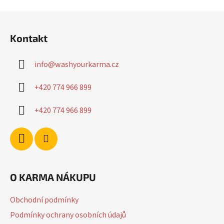
Z
á
Kontakt
p
a
info
@
washyourkarma.cz
t
í
+420 774 966 899
+420 774 966 899
O KARMA NÁKUPU
Obchodní podmínky
Podmínky ochrany osobních údajů