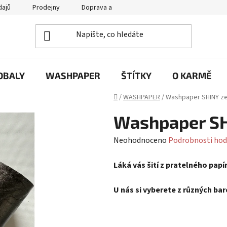
dajů
Prodejny
Doprava a platba
Často se nás ptáte / FA
OBALY
WASHPAPER
ŠTÍTKY
O KARMĚ
Domů
/
WASHPAPER
/
Washpaper SHINY z
Washpaper SH
Průměrné
Neohodnoceno
Podrobnosti hod
hodnocení
Láká vás šití z pratelného pa
produktu
je
U nás si vyberete z různých ba
0,0
z
5