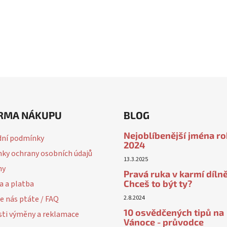
RMA NÁKUPU
BLOG
Nejoblíbenější jména r
ní podmínky
2024
ky ochrany osobních údajů
13.3.2025
ny
Pravá ruka v karmí dílně
Chceš to být ty?
a a platba
e nás ptáte / FAQ
2.8.2024
10 osvědčených tipů na
ti výměny a reklamace
Vánoce - průvodce