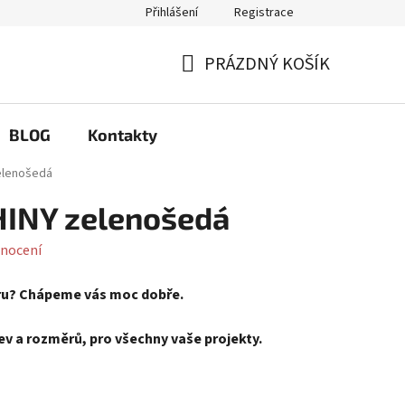
Přihlášení
Registrace
Q
Možnosti výměny a reklamace
PRÁZDNÝ KOŠÍK
NÁKUPNÍ
KOŠÍK
BLOG
Kontakty
elenošedá
INY zelenošedá
nocení
píru? Chápeme vás moc dobře.
rev a rozměrů, pro všechny vaše projekty.