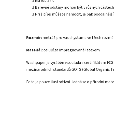
Má rub a líc
Barevné odstíny mohou být v různých částech p
Při šití jej můžete namočit, je pak poddajnější
Rozměr:
metráž pro vás chystáme ve třech rozmě
Materiál:
celulóza impregnovaná latexem
Washpaper je vyráběn v souladu s certifikátem FCS 
mezinárodních standardů GOTS (Global Organic Te
Foto je pouze ilustrativní. Jedná se o přírodní mate