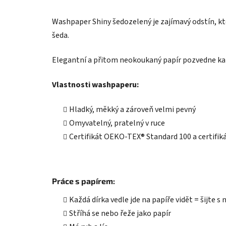
Washpaper Shiny šedozelený je zajímavý odstín, kte
šeda.
Elegantní a přitom neokoukaný papír pozvedne kaž
Vlastnosti washpaperu:
Hladký, měkký a zároveň velmi pevný
Omyvatelný, pratelný v ruce
Certifikát OEKO-TEX® Standard 100 a certifik
Práce s papírem:
Každá dírka vedle jde na papíře vidět = šijte s
Stříhá se nebo řeže jako papír