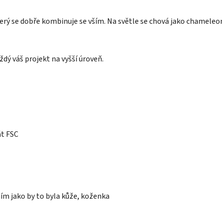
rý se dobře kombinuje se vším. Na světle se chová jako chameleon
dý váš projekt na vyšší úroveň.
át FSC
 ním jako by to byla kůže, koženka