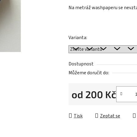
hvězdiček.
Na metráž washpaperu se nevzt
Varianta:
Dostupnost
Můžeme doručit do:
od
200 Kč
Měrná cena:
Tisk
Zeptat se