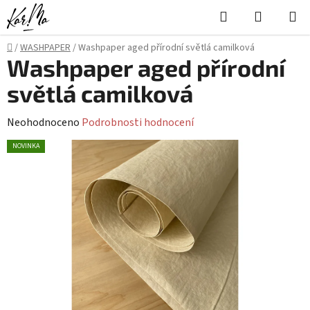
Přejít
Hledat
NÁKUPN
na
KOŠÍK
obsah
Domů
/
WASHPAPER
/
Washpaper aged přírodní světlá camilková
Washpaper aged přírodní
světlá camilková
Průměrné
Neohodnoceno
Podrobnosti hodnocení
hodnocení
NOVINKA
produktu
je
0,0
z
5
hvězdiček.