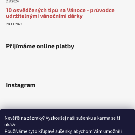
2.8.2024
10 osvědčených tipů na Vánoce - průvodce
udržitelnými vánočními dárky
20.11.2023
Přijímáme online platby
Instagram
Nevěříš na zázraky? Vyzkoušej naší sušenku a karma se ti
ukáže.
Používáme tyto křupavé sušenky, abychom Vám umožnili