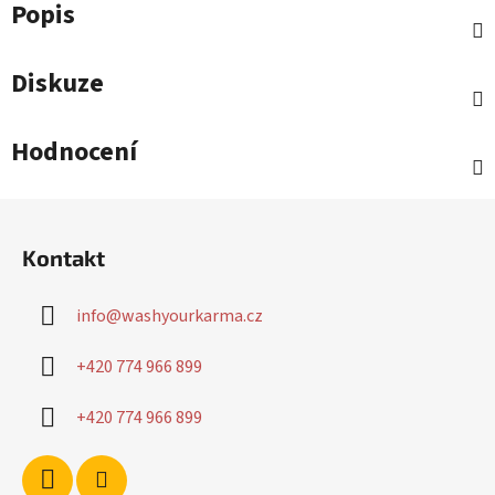
Popis
Diskuze
Hodnocení
Z
á
Kontakt
p
a
info
@
washyourkarma.cz
t
í
+420 774 966 899
+420 774 966 899