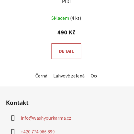
PIDI
Průměrné
Skladem
(4 ks)
hodnocení
produktu
490 Kč
je
5,0
DETAIL
z
5
hvězdiček.
Černá
Lahvově zelená
Ocelová šedá
Král
Z
á
Kontakt
p
a
info
@
washyourkarma.cz
t
í
+420 774 966 899