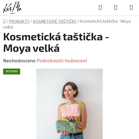
Přejít
Hledat
NÁKUPN
na
KOŠÍK
obsah
Domů
/
PRODUKTY
/
KOSMETICKÉ TAŠTIČKY
/
Kosmetická taštička - Moya
velká
Kosmetická taštička -
Moya velká
Průměrné
Neohodnoceno
Podrobnosti hodnocení
hodnocení
NOVINKA
produktu
je
0,0
z
5
hvězdiček.