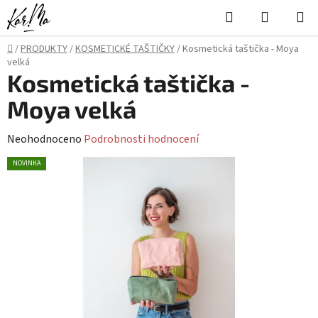
Přejít
Hledat
NÁKUPN
na
KOŠÍK
obsah
Domů
/
PRODUKTY
/
KOSMETICKÉ TAŠTIČKY
/
Kosmetická taštička - Moya
velká
Kosmetická taštička -
Moya velká
Průměrné
Neohodnoceno
Podrobnosti hodnocení
hodnocení
NOVINKA
produktu
je
0,0
z
5
hvězdiček.