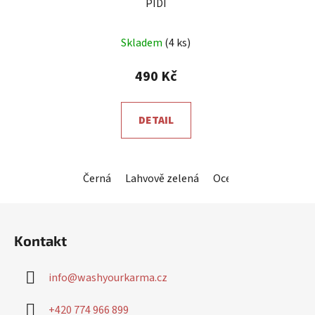
PIDI
Průměrné
Skladem
(4 ks)
hodnocení
produktu
490 Kč
je
5,0
DETAIL
z
5
hvězdiček.
Černá
Lahvově zelená
Ocelová šedá
Král
Z
á
Kontakt
p
a
info
@
washyourkarma.cz
t
í
+420 774 966 899