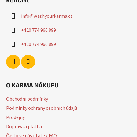
Kontakt
p
a
info
@
washyourkarma.cz
t
í
+420 774 966 899
+420 774 966 899
O KARMA NÁKUPU
Obchodní podmínky
Podmínky ochrany osobních údajů
Prodejny
Doprava a platba
Často se nás ptáte / FAQ