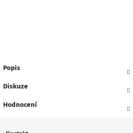
Popis
Diskuze
Hodnocení
Z
á